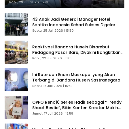
Rabu, 29 Juli 2026 | 12:30
43 Anak Jadi General Manager Hotel
Santika Indonesia Sehari Sukses Digelar
Sabtu, 25 Juli 2026 | 15:50
Reaktivasi Bandara Husein Disambut
Pedagang Pasar Baru, Diyakini Bangkitkan
Kembali Ekonomi Bandung
Rabu, 22 Juli 2026 | 13:05
Ini Rute dan Enam Maskapai yang Akan
Terbang di Bandara Husein Sastranegara
Sabtu, 18 Juli 2026 | 15:49
OPPO Reno16 Series Hadir sebagai “Trendy
Shoot Bestie”, Bikin Konten Kreator Makin
Betah
Jumat, 17 Juli 2026 | 15:58