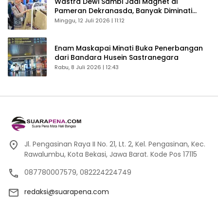
Wastra Dewi Sambi Jadi Magnet di
Pameran Dekranasda, Banyak Diminati
Pengunjung
Minggu, 12 Juli 2026 | 11:12
Enam Maskapai Minati Buka Penerbangan
dari Bandara Husein Sastranegara
Rabu, 8 Juli 2026 | 12:43
Jl. Pengasinan Raya II No. 21, Lt. 2, Kel. Pengasinan, Kec.
Rawalumbu, Kota Bekasi, Jawa Barat. Kode Pos 17115
087780007579, 082224224749
redaksi@suarapena.com