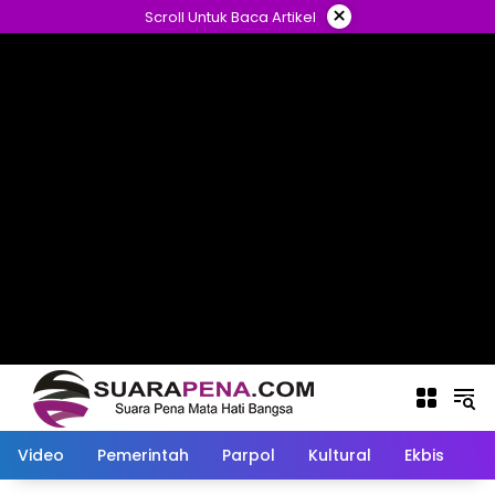
Langsung
×
Scroll Untuk Baca Artikel
ke
konten
Video
Pemerintah
Parpol
Kultural
Ekbis
O