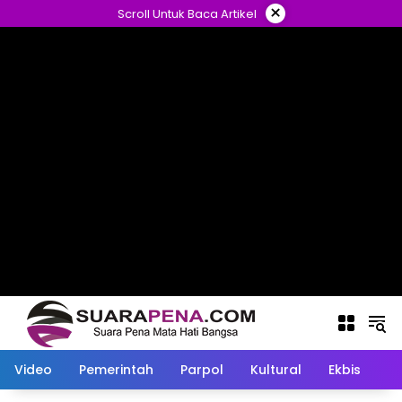
Langsung
×
Scroll Untuk Baca Artikel
ke
konten
Video
Pemerintah
Parpol
Kultural
Ekbis
O