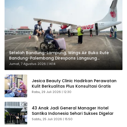
Setelah Bandung-Lampung, Wings Air Buka Rute
Bandung-Palembang Direspons Langsung
Penumpang
Jumat, 7 Agustus 2026 | 14:14
Jesica Beauty Clinic Hadirkan Perawatan
Kulit Berkualitas Plus Konsultasi Gratis
Rabu, 29 Juli 2026 | 12:30
43 Anak Jadi General Manager Hotel
Santika Indonesia Sehari Sukses Digelar
Sabtu, 25 Juli 2026 | 15:50