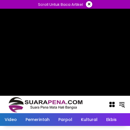
Langsung
×
Scroll Untuk Baca Artikel
ke
konten
Video
Pemerintah
Parpol
Kultural
Ekbis
O