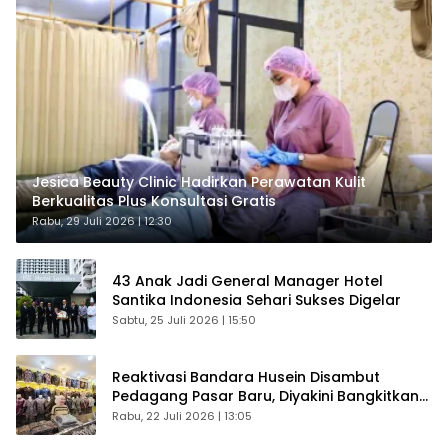
Jesica Beauty Clinic Hadirkan Perawatan Kulit
Berkualitas Plus Konsultasi Gratis
Rabu, 29 Juli 2026 | 12:30
43 Anak Jadi General Manager Hotel
Santika Indonesia Sehari Sukses Digelar
Sabtu, 25 Juli 2026 | 15:50
Reaktivasi Bandara Husein Disambut
Pedagang Pasar Baru, Diyakini Bangkitkan
Kembali Ekonomi Bandung
Rabu, 22 Juli 2026 | 13:05