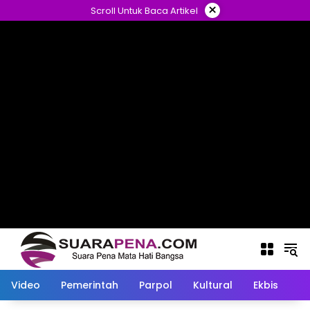
Langsung
×
Scroll Untuk Baca Artikel
ke
konten
Video
Pemerintah
Parpol
Kultural
Ekbis
O