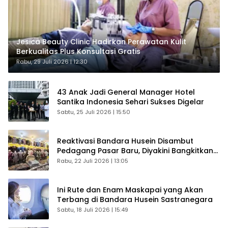
Jesica Beauty Clinic Hadirkan Perawatan Kulit
Berkualitas Plus Konsultasi Gratis
Rabu, 29 Juli 2026 | 12:30
43 Anak Jadi General Manager Hotel
Santika Indonesia Sehari Sukses Digelar
Sabtu, 25 Juli 2026 | 15:50
Reaktivasi Bandara Husein Disambut
Pedagang Pasar Baru, Diyakini Bangkitkan
Kembali Ekonomi Bandung
Rabu, 22 Juli 2026 | 13:05
Ini Rute dan Enam Maskapai yang Akan
Terbang di Bandara Husein Sastranegara
Sabtu, 18 Juli 2026 | 15:49