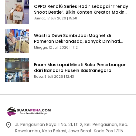
OPPO Reno16 Series Hadir sebagai “Trendy
Shoot Bestie”, Bikin Konten Kreator Makin
Betah
Jumat, 17 Juli 2026 | 15:58
Wastra Dewi Sambi Jadi Magnet di
Pameran Dekranasda, Banyak Diminati
Pengunjung
Minggu, 12 Juli 2026 | 11:12
Enam Maskapai Minati Buka Penerbangan
dari Bandara Husein Sastranegara
Rabu, 8 Juli 2026 | 12:43
Jl. Pengasinan Raya II No. 21, Lt. 2, Kel. Pengasinan, Kec.
Rawalumbu, Kota Bekasi, Jawa Barat. Kode Pos 17115