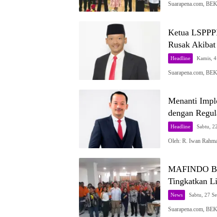
Suarapena.com, BE
Ketua LSPPPI
Rusak Akibat 
Headline
Kamis, 4
Suarapena.com, BEKA
Menanti Impl
dengan Regul
Headline
Sabtu, 2
Oleh: R. Iwan Rahma
MAFINDO Bek
Tingkatkan Li
News
Sabtu, 27 S
Suarapena.com, BEK