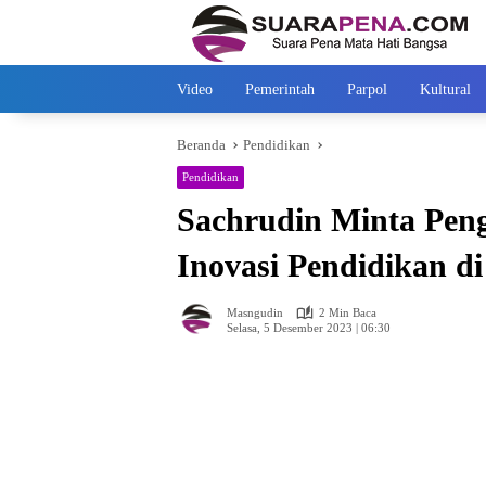
Langsung
ke
konten
Video
Pemerintah
Parpol
Kultural
Beranda
Pendidikan
Pendidikan
Sachrudin Minta Pen
Inovasi Pendidikan d
Masngudin
2 Min Baca
Selasa, 5 Desember 2023 | 06:30