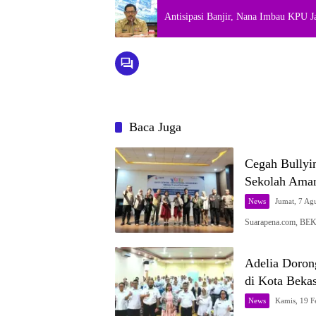
Antisipasi Banjir, Nana Imbau KPU J
Baca Juga
Cegah Bullyi
Sekolah Ama
News
Jumat, 7 Ag
Suarapena.com, BEK
Adelia Dorong
di Kota Bekas
News
Kamis, 19 F