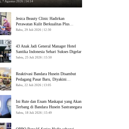
umpang
, 7 Agustus 2026 | 14:14
Jesica Beauty Clinic Hadirkan
Perawatan Kulit Berkualitas Plus
Konsultasi Gratis
Rabu, 29 Juli 2026 | 12:30
43 Anak Jadi General Manager Hotel
Santika Indonesia Sehari Sukses Digelar
Sabtu, 25 Juli 2026 | 15:50
Reaktivasi Bandara Husein Disambut
Pedagang Pasar Baru, Diyakini
Bangkitkan Kembali Ekonomi Bandung
Rabu, 22 Juli 2026 | 13:05
Ini Rute dan Enam Maskapai yang Akan
Terbang di Bandara Husein Sastranegara
Sabtu, 18 Juli 2026 | 15:49