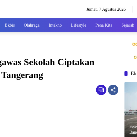
Jumat, 7 Agustus 2026
Ekbis
Olahraga
Intekno
Lifestyle
Pena Kita
Sejarah
gawas Sekolah Ciptakan
i Tangerang
Ek
Set
Ban