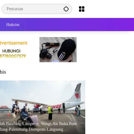
Hukrim
bis
elah Bandung-Lampung, Wings Air Buka Rute
dung-Palembang Direspons Langsung