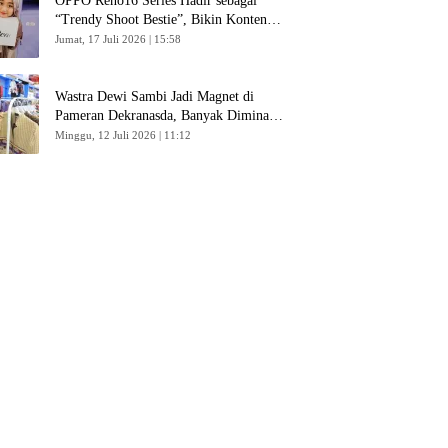
OPPO Reno16 Series Hadir sebagai
“Trendy Shoot Bestie”, Bikin Konten
Kreator Makin Betah
Jumat, 17 Juli 2026 | 15:58
Wastra Dewi Sambi Jadi Magnet di
Pameran Dekranasda, Banyak Diminati
Pengunjung
Minggu, 12 Juli 2026 | 11:12