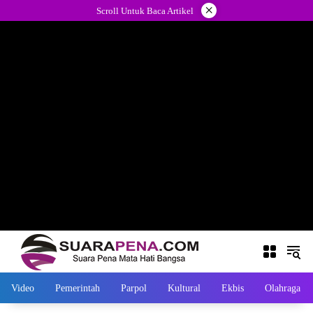
Langsung
×
Scroll Untuk Baca Artikel
ke
konten
Video
Pemerintah
Parpol
Kultural
Ekbis
Olahraga