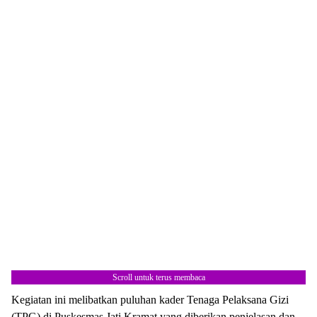
Scroll untuk terus membaca
Kegiatan ini melibatkan puluhan kader Tenaga Pelaksana Gizi
(TPG) di Puskesmas Jati Kramat yang diberikan penjelasan dan