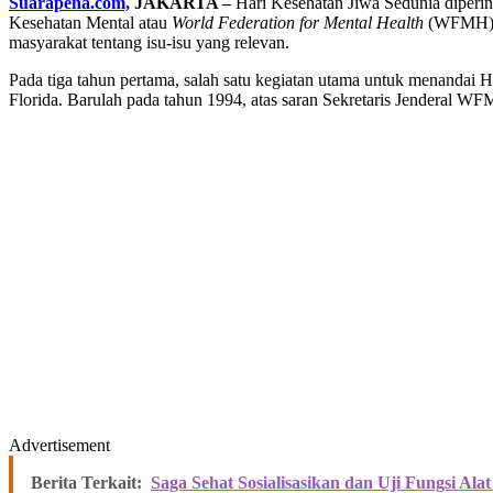
Suarapena.com,
JAKARTA –
Hari Kesehatan Jiwa Sedunia dipering
Kesehatan Mental atau
World Federation for Mental Health
(WFMH), R
masyarakat tentang isu-isu yang relevan.
Pada tiga tahun pertama, salah satu kegiatan utama untuk menandai Har
Florida. Barulah pada tahun 1994, atas saran Sekretaris Jenderal W
Advertisement
Berita Terkait:
Saga Sehat Sosialisasikan dan Uji Fungsi Alat