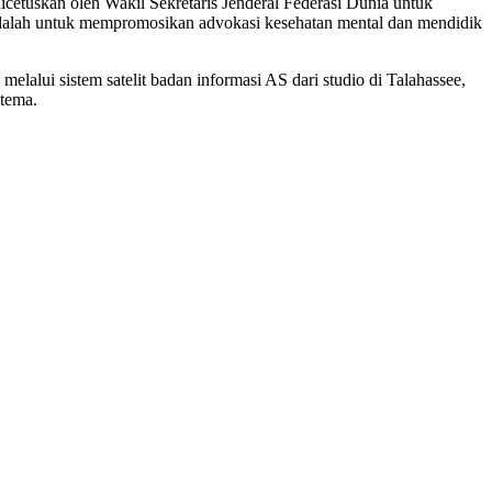
dicetuskan oleh Wakil Sekretaris Jenderal Federasi Dunia untuk
adalah untuk mempromosikan advokasi kesehatan mental dan mendidik
elalui sistem satelit badan informasi AS dari studio di Talahassee,
 tema.