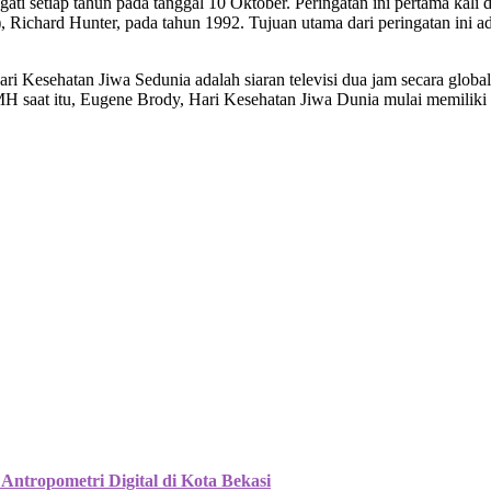
ati setiap tahun pada tanggal 10 Oktober. Peringatan ini pertama kali 
ichard Hunter, pada tahun 1992. Tujuan utama dari peringatan ini 
i Kesehatan Jiwa Sedunia adalah siaran televisi dua jam secara global m
FMH saat itu, Eugene Brody, Hari Kesehatan Jiwa Dunia mulai memiliki
 Antropometri Digital di Kota Bekasi