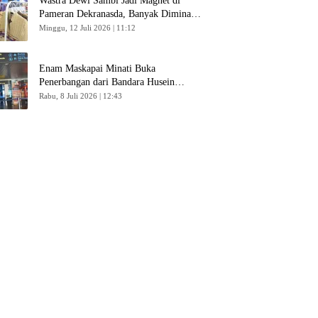
Wastra Dewi Sambi Jadi Magnet di
Pameran Dekranasda, Banyak Diminati
Pengunjung
Minggu, 12 Juli 2026 | 11:12
Enam Maskapai Minati Buka
Penerbangan dari Bandara Husein
Sastranegara
Rabu, 8 Juli 2026 | 12:43