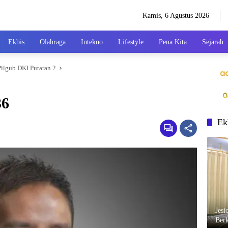
Kamis, 6 Agustus 2026
Ekbis
Olahraga
Intekno
Lifestyle
Pena Kita
Sejarah
Pilgub DKI Putaran 2
36
Ek
Jesi
Berk