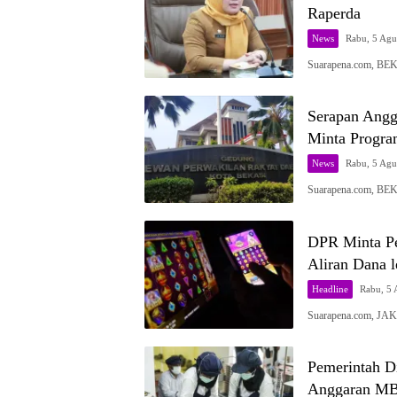
Raperda
News
Rabu, 5 Agu
Suarapena.com, BE
Serapan Ang
Minta Progra
News
Rabu, 5 Agu
Suarapena.com, BE
DPR Minta Pem
Aliran Dana 
Headline
Rabu, 5 
Suarapena.com, JA
Pemerintah D
Anggaran MB