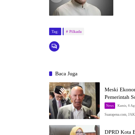
Tag:
Pilkada
Baca Juga
Meski Ekonom
Pemerintah S
News
Kamis, 6 Ag
Suarapena.com, JA
DPRD Kota B