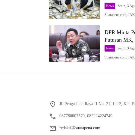
News
Senin, 3 Agu
Suarapena.com, JA
DPR Minta Pe
Putusan MK, 
News
Senin, 3 Agu
Suarapena.com, JA
Jl. Pengasinan Raya II No. 21, Lt. 2, Kel.
087780007579, 082224224749
redaksi@suarapena.com