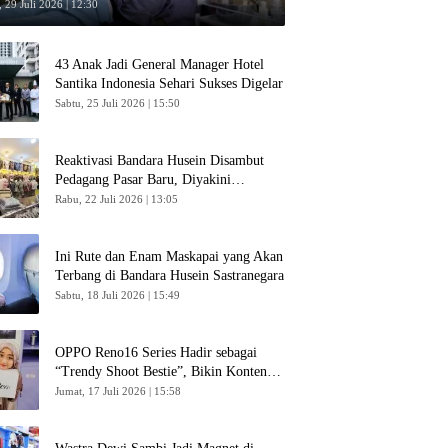
 29 Juli 2026 | 12:30
43 Anak Jadi General Manager Hotel
Santika Indonesia Sehari Sukses Digelar
Sabtu, 25 Juli 2026 | 15:50
Reaktivasi Bandara Husein Disambut
Pedagang Pasar Baru, Diyakini
Bangkitkan Kembali Ekonomi Bandung
Rabu, 22 Juli 2026 | 13:05
Ini Rute dan Enam Maskapai yang Akan
Terbang di Bandara Husein Sastranegara
Sabtu, 18 Juli 2026 | 15:49
OPPO Reno16 Series Hadir sebagai
“Trendy Shoot Bestie”, Bikin Konten
Kreator Makin Betah
Jumat, 17 Juli 2026 | 15:58