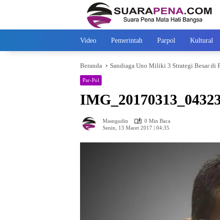
Langsung
ke
konten
Video
Pemerintah
Parpol
Kultural
Beranda
Sandiaga Uno Miliki 3 Strategi Besar di 
Par-Pol
IMG_20170313_0432
Masngudin
0 Min Baca
Senin, 13 Maret 2017 | 04:35