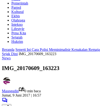
Pemerintah
Parpol
Kultural
Ekbis
Olahraga
Intekno
Lifestyle
Pena Kita
Sejarah
Hukrim
Beranda
Seperti Ini Cara Polisi Meminimalisir Kenakalan Remaja
Sejak Dini
IMG_20170609_163223
News
IMG_20170609_163223
Masngudin
0 min baca
Jumat, 9 Juni 2017 | 16:57