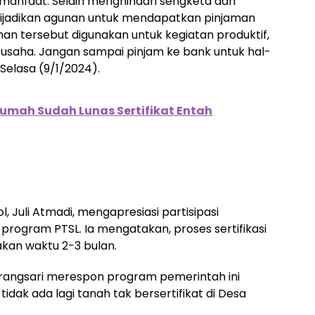
ak manfaat. Selain menghindari sengketa dan
isa dijadikan agunan untuk mendapatkan pinjaman
man tersebut digunakan untuk kegiatan produktif,
saha. Jangan sampai pinjam ke bank untuk hal-
 Selasa (9/1/2024).
umah Sudah Lunas Sertifikat Entah
 Juli Atmadi, mengapresiasi partisipasi
rogram PTSL. Ia mengatakan, proses sertifikasi
kan waktu 2-3 bulan.
arangsari merespon program pemerintah ini
idak ada lagi tanah tak bersertifikat di Desa