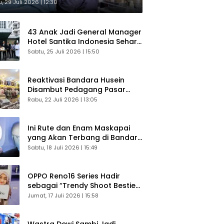
sultasi Gratis
, 29 Juli 2026 | 12:30
43 Anak Jadi General Manager
Hotel Santika Indonesia Sehari
Sukses Digelar
Sabtu, 25 Juli 2026 | 15:50
Reaktivasi Bandara Husein
Disambut Pedagang Pasar
Baru, Diyakini Bangkitkan
Rabu, 22 Juli 2026 | 13:05
Kembali Ekonomi Bandung
Ini Rute dan Enam Maskapai
yang Akan Terbang di Bandara
Husein Sastranegara
Sabtu, 18 Juli 2026 | 15:49
OPPO Reno16 Series Hadir
sebagai “Trendy Shoot Bestie”,
Bikin Konten Kreator Makin
Jumat, 17 Juli 2026 | 15:58
Betah
Wastra Dewi Sambi Jadi