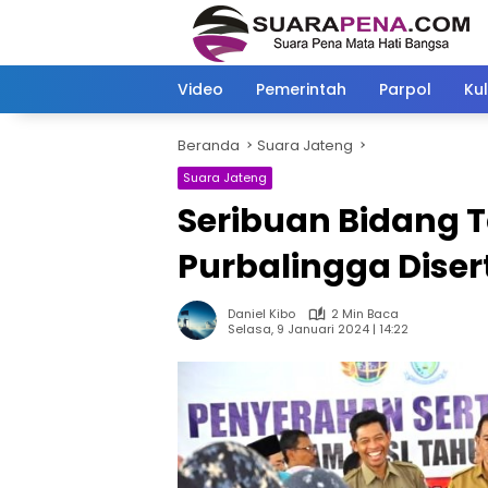
Langsung
ke
konten
Video
Pemerintah
Parpol
Kul
Beranda
Suara Jateng
Suara Jateng
Seribuan Bidang T
Purbalingga Diser
Daniel Kibo
2 Min Baca
Selasa, 9 Januari 2024 | 14:22