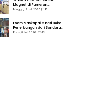
Magnet di Pameran
Dekranasda, Banyak Diminati
Minggu, 12 Juli 2026 | 11:12
Pengunjung
Enam Maskapai Minati Buka
Penerbangan dari Bandara
Husein Sastranegara
Rabu, 8 Juli 2026 | 12:43