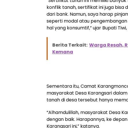
“Sertifikat tanah ini memiliki bany
konflik tanah, sertifikat ini juga b
dari bank. Namun, saya harap pinja
seperti modal atau pengembangan u
hal yang konsumtif,” ujar Bupati Tiwi,
Berita Terkait:
Warga Resah, R
Kemana
Sementara itu, Camat Karangmoncol,
masyarakat Desa Karangsari dalam p
tanah di desa tersebut hanya mema
“Alhamdulillah, masyarakat Desa K
dengan baik. Harapannya, ke depan t
Karangsari ini,” katanya.