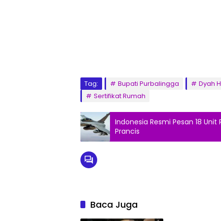
Tag:
Bupati Purbalingga
Dyah H
Sertifikat Rumah
Indonesia Resmi Pesan 18 Unit 
Prancis
Baca Juga