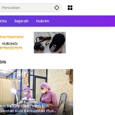
Kita
Sejarah
Hukrim
bis
ica Beauty Clinic Hadirkan
awatan Kulit Berkualitas Plus