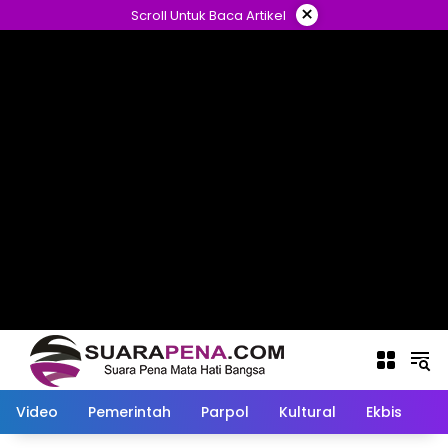
Langsung
×
Scroll Untuk Baca Artikel
ke
konten
Video
Pemerintah
Parpol
Kultural
Ekbis
O