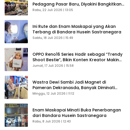
Pedagang Pasar Baru, Diyakini Bangkitkan
Kembali Ekonomi Bandung
Rabu, 22 Juli 2026 | 13:05
Ini Rute dan Enam Maskapai yang Akan
Terbang di Bandara Husein Sastranegara
Sabtu, 18 Juli 2026 | 15:49
OPPO Reno16 Series Hadir sebagai “Trendy
Shoot Bestie”, Bikin Konten Kreator Makin
Betah
Jumat, 17 Juli 2026 | 15:58
Wastra Dewi Sambi Jadi Magnet di
Pameran Dekranasda, Banyak Diminati
Pengunjung
Minggu, 12 Juli 2026 | 11:12
Enam Maskapai Minati Buka Penerbangan
dari Bandara Husein Sastranegara
Rabu, 8 Juli 2026 | 12:43