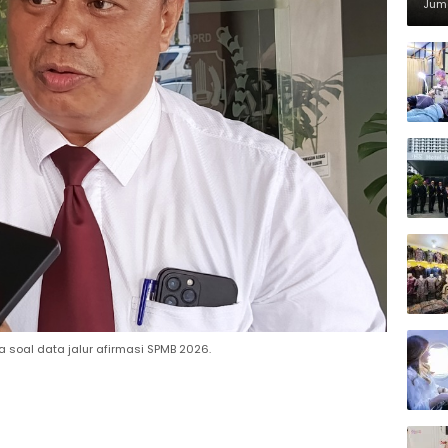
Di
Juma
a soal data jalur afirmasi SPMB 2026.