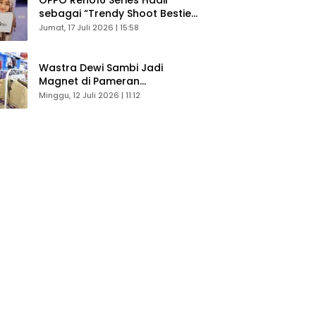
sebagai “Trendy Shoot Bestie”,
Bikin Konten Kreator Makin
Jumat, 17 Juli 2026 | 15:58
Betah
Wastra Dewi Sambi Jadi
Magnet di Pameran
Dekranasda, Banyak Diminati
Minggu, 12 Juli 2026 | 11:12
Pengunjung