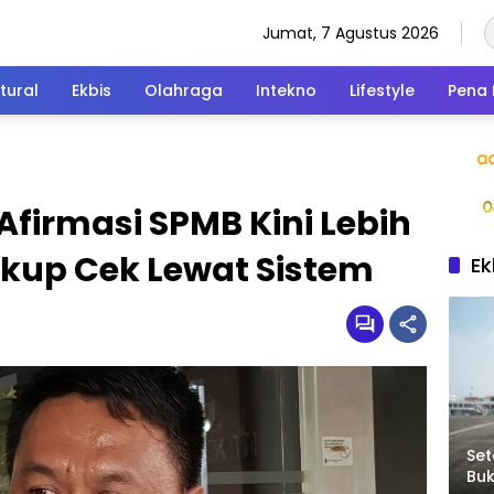
Jumat, 7 Agustus 2026
tural
Ekbis
Olahraga
Intekno
Lifestyle
Pena 
Afirmasi SPMB Kini Lebih
kup Cek Lewat Sistem
Ek
Set
Bu