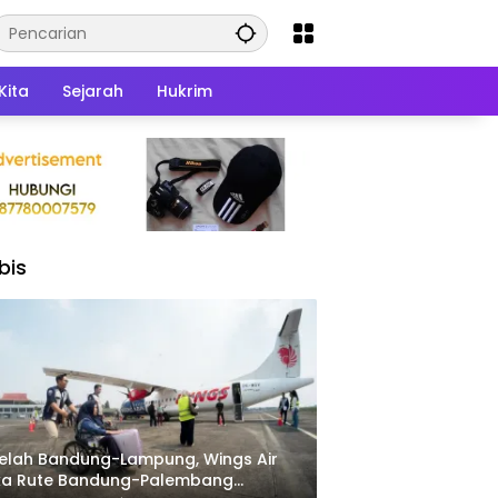
Kita
Sejarah
Hukrim
bis
elah Bandung-Lampung, Wings Air
ka Rute Bandung-Palembang