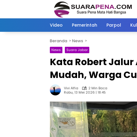
Langsung
ke
konten
Video
Pemerintah
Parpol
Kul
Beranda
News
News
Suara Jabar
Kata Robert Jalur 
Mudah, Warga Cu
Vivi Alfia
2 Min Baca
Rabu, 13 Mei 2026 | 18:45