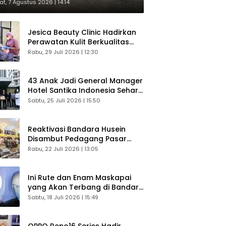
respons Langsung Penumpang
t, 7 Agustus 2026 | 14:14
Jesica Beauty Clinic Hadirkan
Perawatan Kulit Berkualitas
Plus Konsultasi Gratis
Rabu, 29 Juli 2026 | 12:30
43 Anak Jadi General Manager
Hotel Santika Indonesia Sehari
Sukses Digelar
Sabtu, 25 Juli 2026 | 15:50
Reaktivasi Bandara Husein
Disambut Pedagang Pasar
Baru, Diyakini Bangkitkan
Rabu, 22 Juli 2026 | 13:05
Kembali Ekonomi Bandung
Ini Rute dan Enam Maskapai
yang Akan Terbang di Bandara
Husein Sastranegara
Sabtu, 18 Juli 2026 | 15:49
OPPO Reno16 Series Hadir