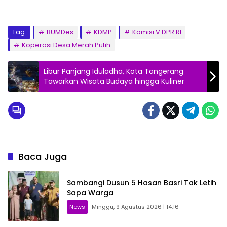
Tag:
BUMDes
KDMP
Komisi V DPR RI
Koperasi Desa Merah Putih
Libur Panjang Iduladha, Kota Tangerang
Tawarkan Wisata Budaya hingga Kuliner
Baca Juga
Sambangi Dusun 5 Hasan Basri Tak Letih
Sapa Warga
News
Minggu, 9 Agustus 2026 | 14:16