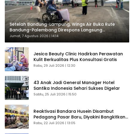
Setelah Bandung-Lampung, Wings Air Buka Rute
Bandung-Palembang Direspons Langsung
Penumpang
Jumat, 7 Agustus 2026 | 14:14
Jesica Beauty Clinic Hadirkan Perawatan
Kulit Berkualitas Plus Konsultasi Gratis
Rabu, 29 Juli 2026 | 12:30
43 Anak Jadi General Manager Hotel
Santika Indonesia Sehari Sukses Digelar
Sabtu, 25 Juli 2026 | 15:50
Reaktivasi Bandara Husein Disambut
Pedagang Pasar Baru, Diyakini Bangkitkan
Kembali Ekonomi Bandung
Rabu, 22 Juli 2026 | 13:05