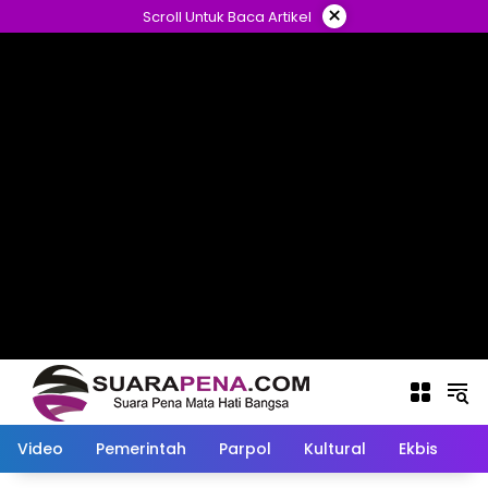
Langsung
×
Scroll Untuk Baca Artikel
ke
konten
Video
Pemerintah
Parpol
Kultural
Ekbis
O