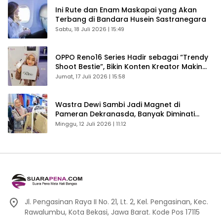
Ini Rute dan Enam Maskapai yang Akan
Terbang di Bandara Husein Sastranegara
Sabtu, 18 Juli 2026 | 15:49
OPPO Reno16 Series Hadir sebagai “Trendy
Shoot Bestie”, Bikin Konten Kreator Makin
Betah
Jumat, 17 Juli 2026 | 15:58
Wastra Dewi Sambi Jadi Magnet di
Pameran Dekranasda, Banyak Diminati
Pengunjung
Minggu, 12 Juli 2026 | 11:12
Jl. Pengasinan Raya II No. 21, Lt. 2, Kel. Pengasinan, Kec.
Rawalumbu, Kota Bekasi, Jawa Barat. Kode Pos 17115