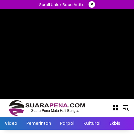
Langsung
×
Scroll Untuk Baca Artikel
ke
konten
Video
Pemerintah
Parpol
Kultural
Ekbis
O