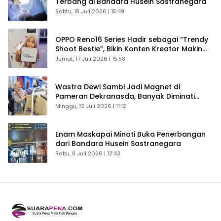
Terbang di Bandara Husein Sastranegara
Sabtu, 18 Juli 2026 | 15:49
OPPO Reno16 Series Hadir sebagai “Trendy
Shoot Bestie”, Bikin Konten Kreator Makin
Betah
Jumat, 17 Juli 2026 | 15:58
Wastra Dewi Sambi Jadi Magnet di
Pameran Dekranasda, Banyak Diminati
Pengunjung
Minggu, 12 Juli 2026 | 11:12
Enam Maskapai Minati Buka Penerbangan
dari Bandara Husein Sastranegara
Rabu, 8 Juli 2026 | 12:43