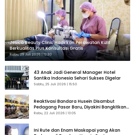
Jesica Beauty Clinic Hadirkan Perawatan Kulit
Berkualitas Plus Konsultasi Gratis
Rabu, 29 Juli 2026 | 12:30
43 Anak Jadi General Manager Hotel
Santika Indonesia Sehari Sukses Digelar
Sabtu, 25 Juli 2026 | 15:50
Reaktivasi Bandara Husein Disambut
Pedagang Pasar Baru, Diyakini Bangkitkan
Kembali Ekonomi Bandung
Rabu, 22 Juli 2026 | 13:05
Ini Rute dan Enam Maskapai yang Akan