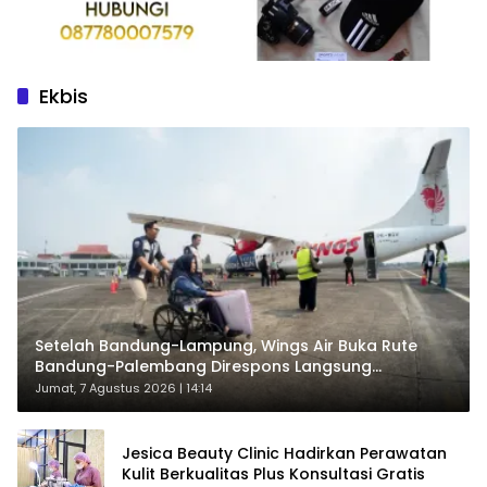
Ekbis
Setelah Bandung-Lampung, Wings Air Buka Rute
Bandung-Palembang Direspons Langsung
Penumpang
Jumat, 7 Agustus 2026 | 14:14
Jesica Beauty Clinic Hadirkan Perawatan
Kulit Berkualitas Plus Konsultasi Gratis