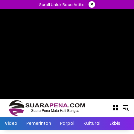
Langsung
×
Scroll Untuk Baca Artikel
ke
konten
Video
Pemerintah
Parpol
Kultural
Ekbis
O