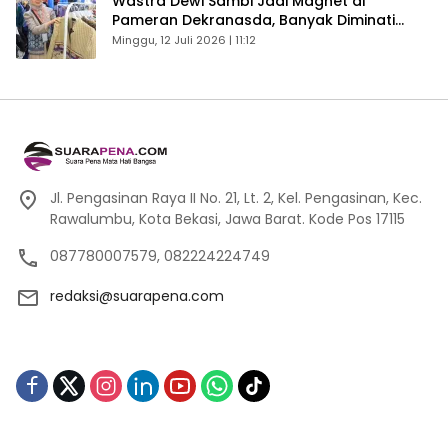
Wastra Dewi Sambi Jadi Magnet di
Pameran Dekranasda, Banyak Diminati
Pengunjung
Minggu, 12 Juli 2026 | 11:12
Jl. Pengasinan Raya II No. 21, Lt. 2, Kel. Pengasinan, Kec.
Rawalumbu, Kota Bekasi, Jawa Barat. Kode Pos 17115
087780007579, 082224224749
redaksi@suarapena.com