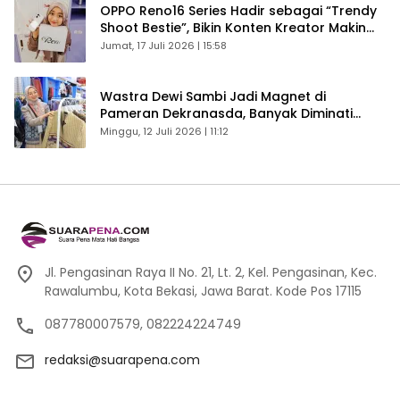
OPPO Reno16 Series Hadir sebagai “Trendy
Shoot Bestie”, Bikin Konten Kreator Makin
Betah
Jumat, 17 Juli 2026 | 15:58
Wastra Dewi Sambi Jadi Magnet di
Pameran Dekranasda, Banyak Diminati
Pengunjung
Minggu, 12 Juli 2026 | 11:12
Jl. Pengasinan Raya II No. 21, Lt. 2, Kel. Pengasinan, Kec.
Rawalumbu, Kota Bekasi, Jawa Barat. Kode Pos 17115
087780007579, 082224224749
redaksi@suarapena.com