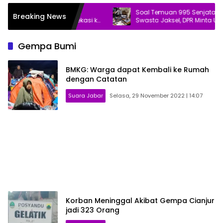
riot Laporkan Dugaan
Soal Temuan 995 Senjata Api di Se
Breaking News
ataan Pasar Baru Bekasi ke
Swasta Jaksel, DPR Minta Usut Tunt
Gempa Bumi
BMKG: Warga dapat Kembali ke Rumah
dengan Catatan
Suara Jabar
Selasa, 29 November 2022 | 14:07
Korban Meninggal Akibat Gempa Cianjur
jadi 323 Orang