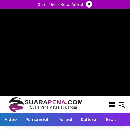
Langsung
×
Scroll Untuk Baca Artikel
ke
konten
Video
Pemerintah
Parpol
Kultural
Ekbis
O