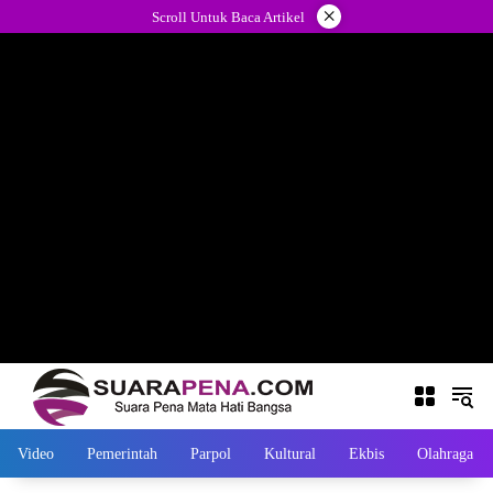
Langsung
×
Scroll Untuk Baca Artikel
ke
konten
Video
Pemerintah
Parpol
Kultural
Ekbis
Olahraga