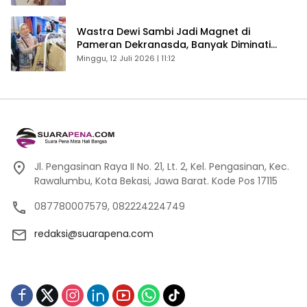
Wastra Dewi Sambi Jadi Magnet di
Pameran Dekranasda, Banyak Diminati
Pengunjung
Minggu, 12 Juli 2026 | 11:12
Jl. Pengasinan Raya II No. 21, Lt. 2, Kel. Pengasinan, Kec.
Rawalumbu, Kota Bekasi, Jawa Barat. Kode Pos 17115
087780007579, 082224224749
redaksi@suarapena.com