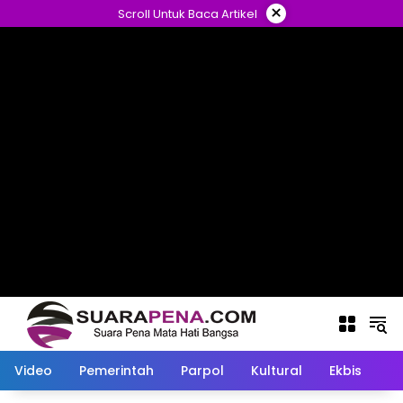
Langsung
×
Scroll Untuk Baca Artikel
ke
konten
Video
Pemerintah
Parpol
Kultural
Ekbis
O