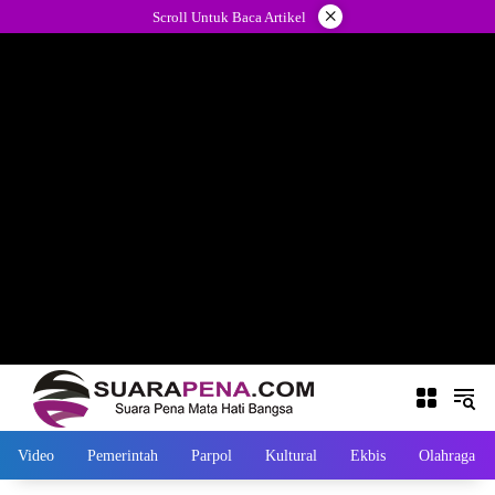
Langsung
×
Scroll Untuk Baca Artikel
ke
konten
Video
Pemerintah
Parpol
Kultural
Ekbis
Olahraga