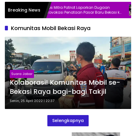
asi
Bos Mitra Patriot Laporkan Dugaan
S
Breaking News
Aman
Provokasi Penataan Pasar Baru Bekasi ke
S
Polisi
Komunitas Mobil Bekasi Raya
Suara Jabar
Kolaborasi! Komunitas Mobil se-
Bekasi Raya bagi-bagi Takjil
Senin, 25 April 2022 | 22:37
Selengkapnya