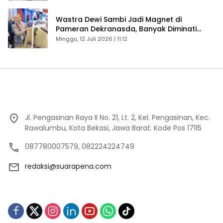
Wastra Dewi Sambi Jadi Magnet di
Pameran Dekranasda, Banyak Diminati
Pengunjung
Minggu, 12 Juli 2026 | 11:12
Jl. Pengasinan Raya II No. 21, Lt. 2, Kel. Pengasinan, Kec.
Rawalumbu, Kota Bekasi, Jawa Barat. Kode Pos 17115
087780007579, 082224224749
redaksi@suarapena.com