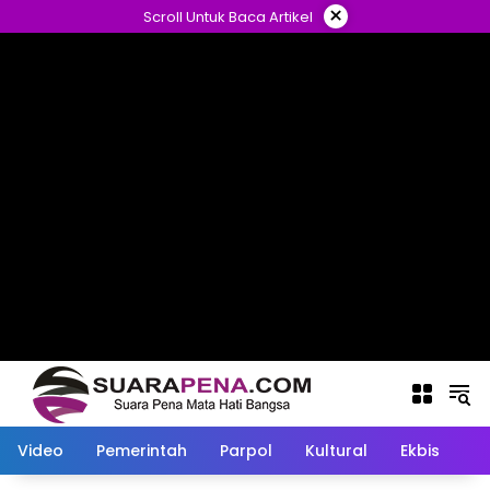
Langsung
×
Scroll Untuk Baca Artikel
ke
konten
Video
Pemerintah
Parpol
Kultural
Ekbis
O