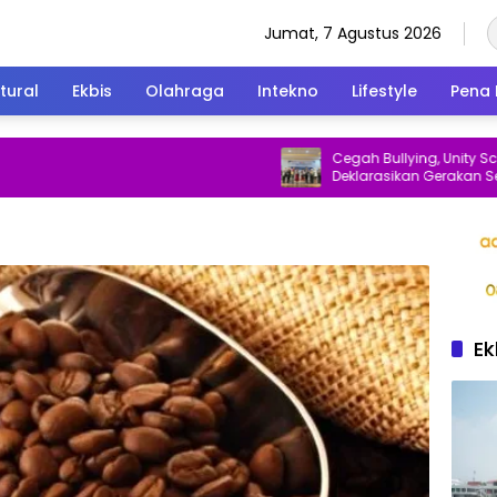
Jumat, 7 Agustus 2026
tural
Ekbis
Olahraga
Intekno
Lifestyle
Pena 
Cegah Bullying, Unity School Be
Deklarasikan Gerakan Sekolah
dan Ramah Anak
Ek