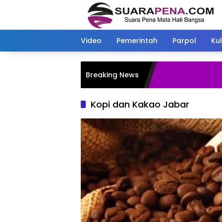
Langsung
ke
konten
Video
Pemerintah
Parpol
Kul
Breaking News
Kopi dan Kakao Jabar