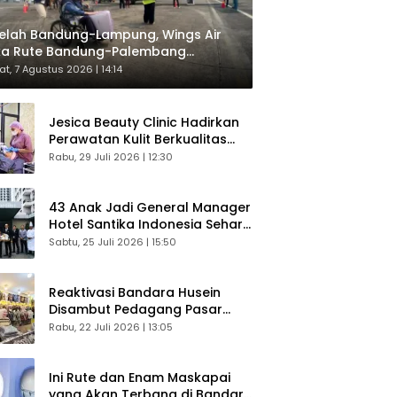
elah Bandung-Lampung, Wings Air
ka Rute Bandung-Palembang
respons Langsung Penumpang
t, 7 Agustus 2026 | 14:14
Jesica Beauty Clinic Hadirkan
Perawatan Kulit Berkualitas
Plus Konsultasi Gratis
Rabu, 29 Juli 2026 | 12:30
43 Anak Jadi General Manager
Hotel Santika Indonesia Sehari
Sukses Digelar
Sabtu, 25 Juli 2026 | 15:50
Reaktivasi Bandara Husein
Disambut Pedagang Pasar
Baru, Diyakini Bangkitkan
Rabu, 22 Juli 2026 | 13:05
Kembali Ekonomi Bandung
Ini Rute dan Enam Maskapai
yang Akan Terbang di Bandara