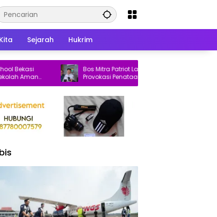
Kita
Sejarah
Hukrim
kasi
Bos Mitra Patriot Laporkan Dugaan
 Aman
Provokasi Penataan Pasar Baru Bekasi ke
Polisi
bis