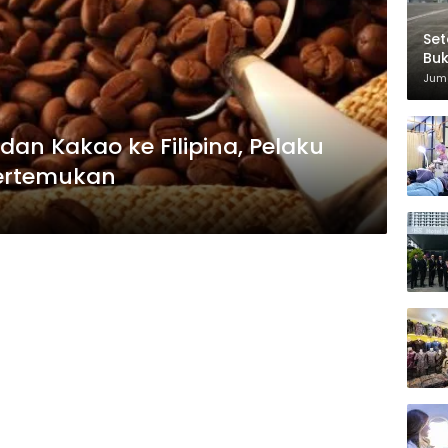
Set
Bu
Di
Juma
dan Kakao ke Filipina, Pelaku
pertemukan