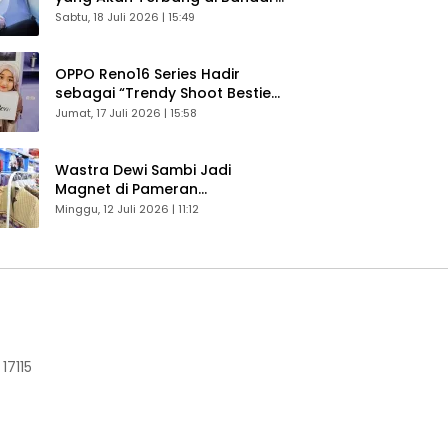
Husein Sastranegara
Sabtu, 18 Juli 2026 | 15:49
OPPO Reno16 Series Hadir
sebagai “Trendy Shoot Bestie”,
Bikin Konten Kreator Makin
Jumat, 17 Juli 2026 | 15:58
Betah
Wastra Dewi Sambi Jadi
Magnet di Pameran
Dekranasda, Banyak Diminati
Minggu, 12 Juli 2026 | 11:12
Pengunjung
17115