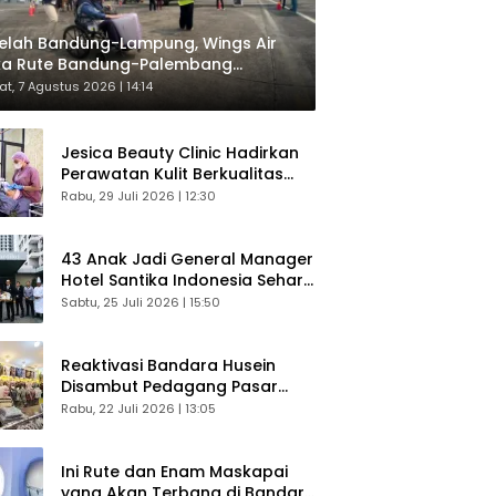
elah Bandung-Lampung, Wings Air
ka Rute Bandung-Palembang
respons Langsung Penumpang
t, 7 Agustus 2026 | 14:14
Jesica Beauty Clinic Hadirkan
Perawatan Kulit Berkualitas
Plus Konsultasi Gratis
Rabu, 29 Juli 2026 | 12:30
43 Anak Jadi General Manager
Hotel Santika Indonesia Sehari
Sukses Digelar
Sabtu, 25 Juli 2026 | 15:50
Reaktivasi Bandara Husein
Disambut Pedagang Pasar
Baru, Diyakini Bangkitkan
Rabu, 22 Juli 2026 | 13:05
Kembali Ekonomi Bandung
Ini Rute dan Enam Maskapai
yang Akan Terbang di Bandara