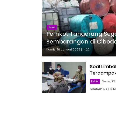
News
Pemkot Tangerang Sege
Sembarangan di Cibod
Kamis, 16 Januari 2025 | 14:22
Soal Limba
Terdampa
Ekbis
Senin, 22
SUARAPENA.COM 