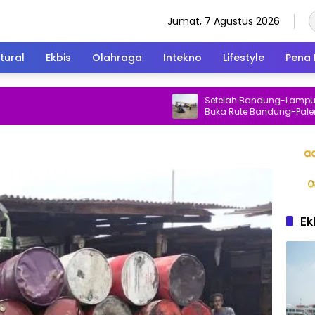
Jumat, 7 Agustus 2026
tural
Ekbis
Olahraga
Intekno
Lifestyle
Pena 
Setelah Bandung-Lampung, Win
Buka Rute Bandung-Palemban
Direspons Langsung Penumpan
Ek