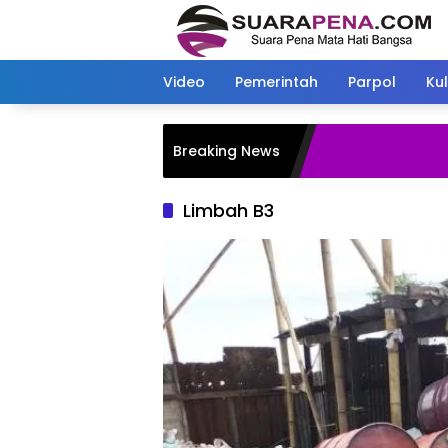
Langsung
ke
konten
Video
Pemerintah
Parpol
Kul
Breaking News
Limbah B3