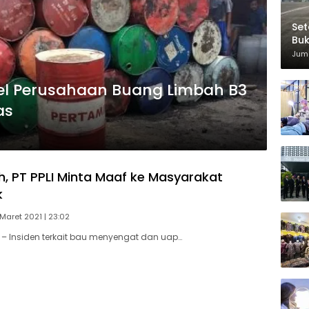
Set
Bu
Di
Juma
l Perusahaan Buang Limbah B3
as
h, PT PPLI Minta Maaf ke Masyarakat
k
 Maret 2021 | 23:02
– Insiden terkait bau menyengat dan uap…