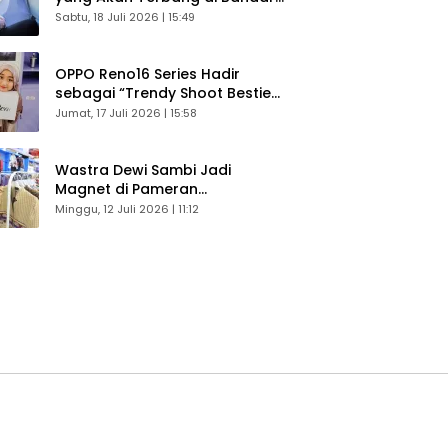
Husein Sastranegara
Sabtu, 18 Juli 2026 | 15:49
OPPO Reno16 Series Hadir
sebagai “Trendy Shoot Bestie”,
Bikin Konten Kreator Makin
Jumat, 17 Juli 2026 | 15:58
Betah
Wastra Dewi Sambi Jadi
Magnet di Pameran
Dekranasda, Banyak Diminati
Minggu, 12 Juli 2026 | 11:12
Pengunjung