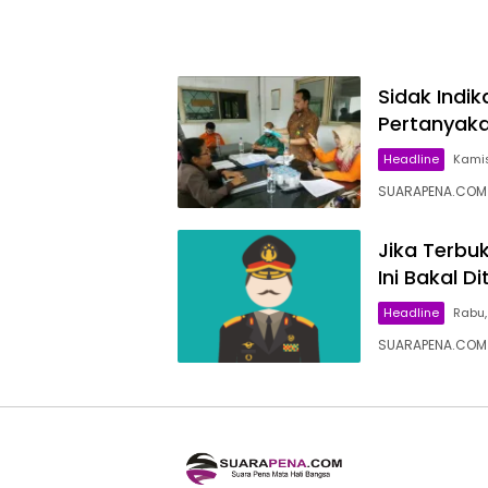
Sidak Indik
Pertanyaka
Headline
Kamis
SUARAPENA.COM –
Jika Terbu
Ini Bakal D
Headline
Rabu, 
SUARAPENA.COM 