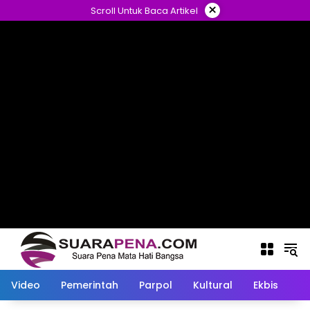
Langsung
×
Scroll Untuk Baca Artikel
ke
konten
Video
Pemerintah
Parpol
Kultural
Ekbis
O