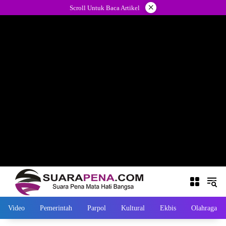
Langsung
×
Scroll Untuk Baca Artikel
ke
konten
Video
Pemerintah
Parpol
Kultural
Ekbis
Olahraga