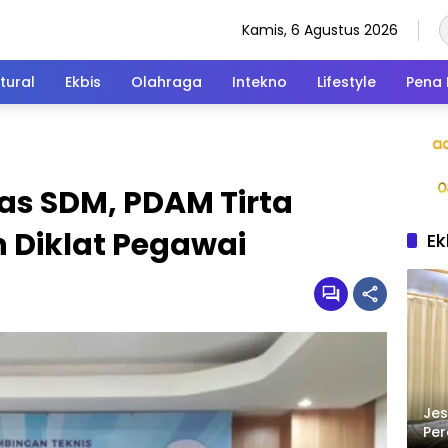
Kamis, 6 Agustus 2026
tural
Ekbis
Olahraga
Intekno
Lifestyle
Pena 
as SDM, PDAM Tirta
 Diklat Pegawai
Ek
Jes
Per