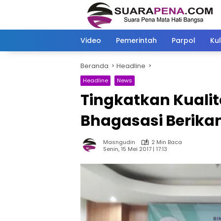
Langsung
ke
konten
Video
Pemerintah
Parpol
Kul
Beranda
Headline
Headline
News
Tingkatkan Kualit
Bhagasasi Berikan
Masngudin
2 Min Baca
Senin, 15 Mei 2017 | 17:13