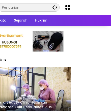
Kita
Sejarah
Hukrim
bis
ica Beauty Clinic Hadirkan
awatan Kulit Berkualitas Plus