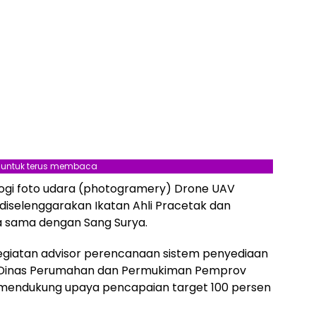
l untuk terus membaca
knologi foto udara (photogramery) Drone UAV
diselenggarakan Ikatan Ahli Pracetak dan
ja sama dengan Sang Surya.
kegiatan advisor perencanaan sistem penyediaan
n Dinas Perumahan dan Permukiman Pemprov
a mendukung upaya pencapaian target 100 persen