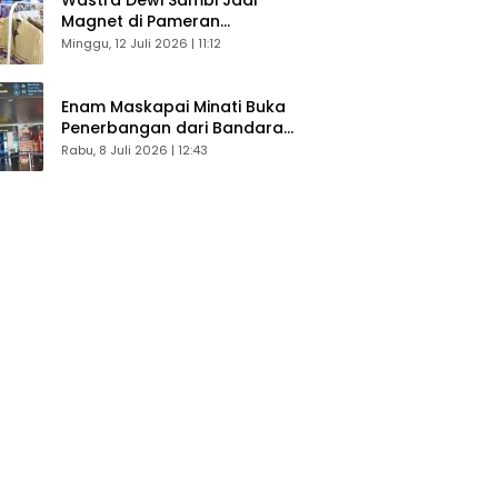
Magnet di Pameran
Dekranasda, Banyak Diminati
Minggu, 12 Juli 2026 | 11:12
Pengunjung
Enam Maskapai Minati Buka
Penerbangan dari Bandara
Husein Sastranegara
Rabu, 8 Juli 2026 | 12:43