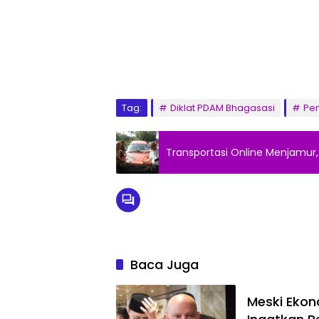
Tag:
Diklat PDAM Bhagasasi
Pen
Transportasi Online Menjamur
Baca Juga
Meski Ekon