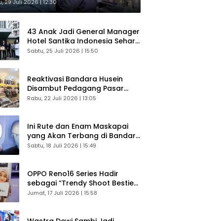
sultasi Gratis
, 29 Juli 2026 | 12:30
43 Anak Jadi General Manager
Hotel Santika Indonesia Sehari
Sukses Digelar
Sabtu, 25 Juli 2026 | 15:50
Reaktivasi Bandara Husein
Disambut Pedagang Pasar
Baru, Diyakini Bangkitkan
Rabu, 22 Juli 2026 | 13:05
Kembali Ekonomi Bandung
Ini Rute dan Enam Maskapai
yang Akan Terbang di Bandara
Husein Sastranegara
Sabtu, 18 Juli 2026 | 15:49
OPPO Reno16 Series Hadir
sebagai “Trendy Shoot Bestie”,
Bikin Konten Kreator Makin
Jumat, 17 Juli 2026 | 15:58
Betah
Wastra Dewi Sambi Jadi