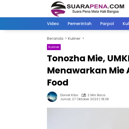
Langsung
ke
konten
Video
Pemerintah
Parpol
Kul
Beranda
Kuliner
Kuliner
Tonozha Mie, UMK
Menawarkan Mie 
Food
Daniel Kibo
2 Min Baca
Jumat, 27 Oktober 2023 | 18:38