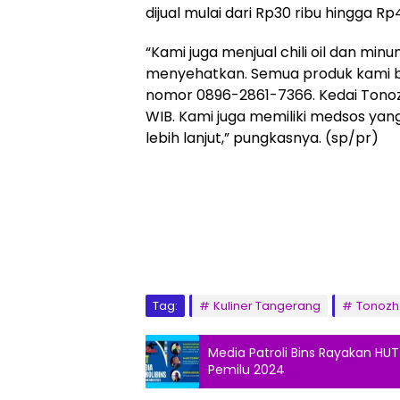
dijual mulai dari Rp30 ribu hingga Rp
“Kami juga menjual chili oil dan mi
menyehatkan. Semua produk kami bi
nomor 0896-2861-7366. Kedai Tonozha
WIB. Kami juga memiliki medsos yang
lebih lanjut,” pungkasnya. (sp/pr)
Tag:
Kuliner Tangerang
Tonozh
Media Patroli Bins Rayakan HUT
Pemilu 2024