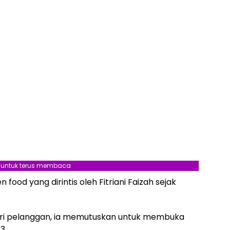
l untuk terus membaca
 food yang dirintis oleh Fitriani Faizah sejak
ari pelanggan, ia memutuskan untuk membuka
3.