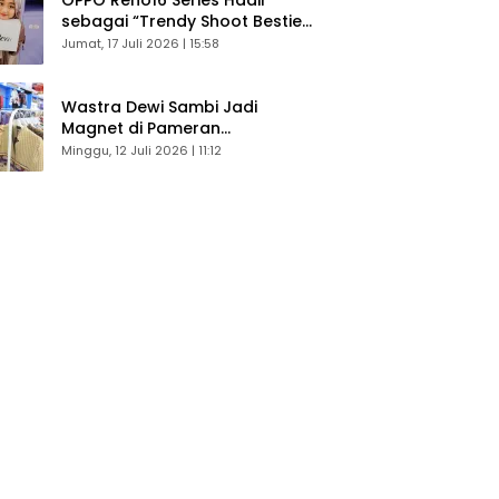
sebagai “Trendy Shoot Bestie”,
Bikin Konten Kreator Makin
Jumat, 17 Juli 2026 | 15:58
Betah
Wastra Dewi Sambi Jadi
Magnet di Pameran
Dekranasda, Banyak Diminati
Minggu, 12 Juli 2026 | 11:12
Pengunjung