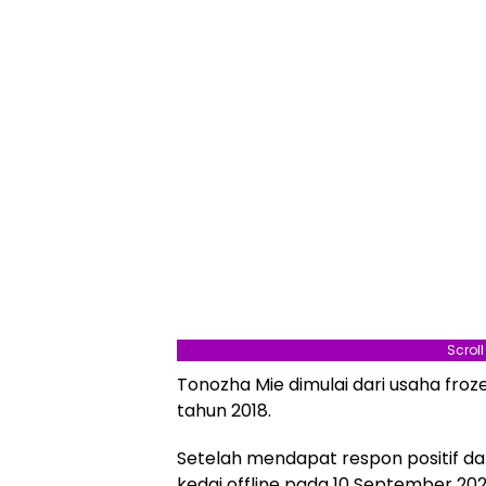
Scrol
Tonozha Mie dimulai dari usaha frozen
tahun 2018.
Setelah mendapat respon positif d
kedai offline pada 10 September 202