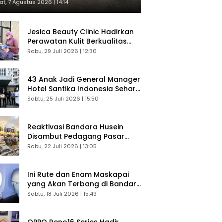
respons Langsung Penumpang
t, 7 Agustus 2026 | 14:14
Jesica Beauty Clinic Hadirkan
Perawatan Kulit Berkualitas
Plus Konsultasi Gratis
Rabu, 29 Juli 2026 | 12:30
43 Anak Jadi General Manager
Hotel Santika Indonesia Sehari
Sukses Digelar
Sabtu, 25 Juli 2026 | 15:50
Reaktivasi Bandara Husein
Disambut Pedagang Pasar
Baru, Diyakini Bangkitkan
Rabu, 22 Juli 2026 | 13:05
Kembali Ekonomi Bandung
Ini Rute dan Enam Maskapai
yang Akan Terbang di Bandara
Husein Sastranegara
Sabtu, 18 Juli 2026 | 15:49
OPPO Reno16 Series Hadir