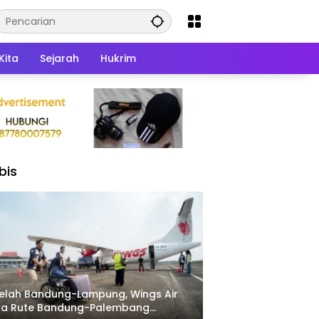
Kita
Sejarah
Hukrim
bis
elah Bandung-Lampung, Wings Air
ka Rute Bandung-Palembang