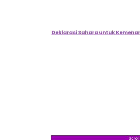
Berita Terkait:
Deklarasi Sahara untuk Kemenan
Scrol