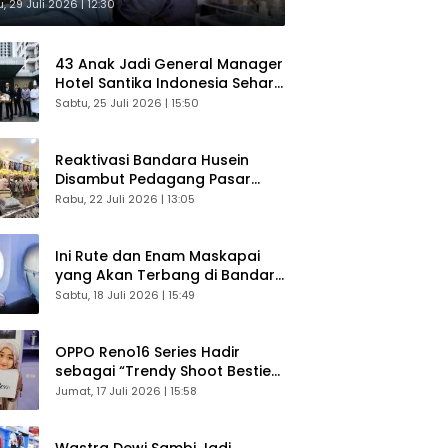
sultasi Gratis
, 29 Juli 2026 | 12:30
43 Anak Jadi General Manager
Hotel Santika Indonesia Sehari
Sukses Digelar
Sabtu, 25 Juli 2026 | 15:50
Reaktivasi Bandara Husein
Disambut Pedagang Pasar
Baru, Diyakini Bangkitkan
Rabu, 22 Juli 2026 | 13:05
Kembali Ekonomi Bandung
Ini Rute dan Enam Maskapai
yang Akan Terbang di Bandara
Husein Sastranegara
Sabtu, 18 Juli 2026 | 15:49
OPPO Reno16 Series Hadir
sebagai “Trendy Shoot Bestie”,
Bikin Konten Kreator Makin
Jumat, 17 Juli 2026 | 15:58
Betah
Wastra Dewi Sambi Jadi