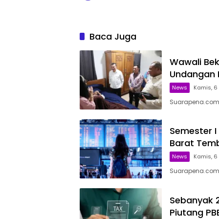
Baca Juga
Wawali Bek
Undangan P
News
Kamis, 6 
Suarapena.com, 
Semester I
Barat Temb
News
Kamis, 6 
Suarapena.com,
Sebanyak 2
Piutang PB