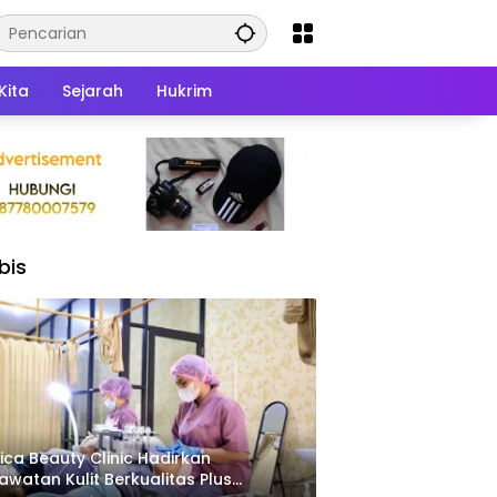
Kita
Sejarah
Hukrim
bis
ica Beauty Clinic Hadirkan
awatan Kulit Berkualitas Plus