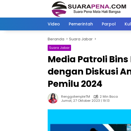
Langsung
ke
konten
Video
Pemerintah
Parpol
Kul
Beranda
Suara Jabar
Suara Jabar
Media Patroli Bin
dengan Diskusi An
Pemilu 2024
RenggotempleTM
2 Min Baca
Jumat, 27 Oktober 2023 | 19:13