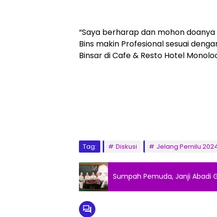
“Saya berharap dan mohon doanya a
Bins makin Profesional sesuai dengan
Binsar di Cafe & Resto Hotel Monolo
Tag:
Diskusi
Jelang Pemilu 202
Sumpah Pemuda, Janji Abadi G