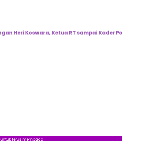
gan Heri Koswara, Ketua RT sampai Kader Posyand
l untuk terus membaca