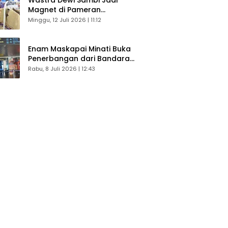
Magnet di Pameran
Dekranasda, Banyak Diminati
Minggu, 12 Juli 2026 | 11:12
Pengunjung
Enam Maskapai Minati Buka
Penerbangan dari Bandara
Husein Sastranegara
Rabu, 8 Juli 2026 | 12:43