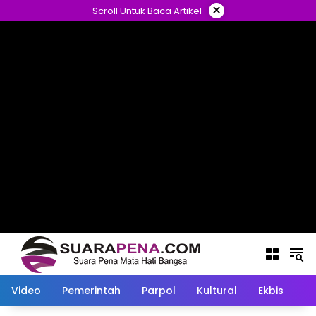
Langsung
×
Scroll Untuk Baca Artikel
ke
konten
Video
Pemerintah
Parpol
Kultural
Ekbis
O