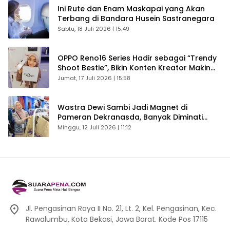
Ini Rute dan Enam Maskapai yang Akan
Terbang di Bandara Husein Sastranegara
Sabtu, 18 Juli 2026 | 15:49
OPPO Reno16 Series Hadir sebagai “Trendy
Shoot Bestie”, Bikin Konten Kreator Makin
Betah
Jumat, 17 Juli 2026 | 15:58
Wastra Dewi Sambi Jadi Magnet di
Pameran Dekranasda, Banyak Diminati
Pengunjung
Minggu, 12 Juli 2026 | 11:12
Jl. Pengasinan Raya II No. 21, Lt. 2, Kel. Pengasinan, Kec.
Rawalumbu, Kota Bekasi, Jawa Barat. Kode Pos 17115