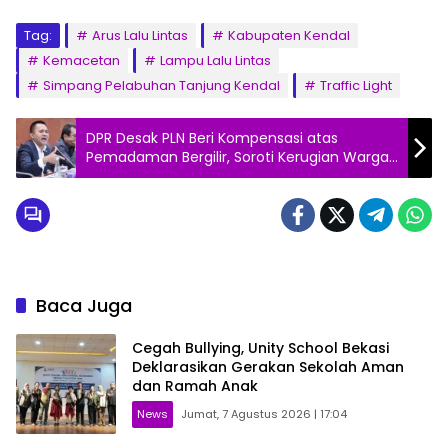
Tag:
Arus Lalu Lintas
Kabupaten Kendal
Kemacetan
Lampu Lalu Lintas
Simpang Pelabuhan Tanjung Kendal
Traffic Light
DPR Desak PLN Beri Kompensasi atas
Pemadaman Bergilir, Soroti Kerugian Warga
dan UMKM
Baca Juga
Cegah Bullying, Unity School Bekasi
Deklarasikan Gerakan Sekolah Aman
dan Ramah Anak
News
Jumat, 7 Agustus 2026 | 17:04