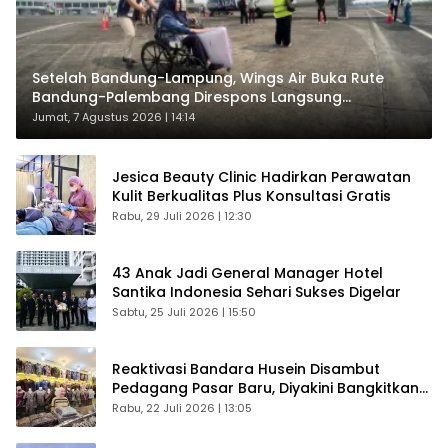
Setelah Bandung-Lampung, Wings Air Buka Rute
Bandung-Palembang Direspons Langsung
Penumpang
Jumat, 7 Agustus 2026 | 14:14
Jesica Beauty Clinic Hadirkan Perawatan
Kulit Berkualitas Plus Konsultasi Gratis
Rabu, 29 Juli 2026 | 12:30
43 Anak Jadi General Manager Hotel
Santika Indonesia Sehari Sukses Digelar
Sabtu, 25 Juli 2026 | 15:50
Reaktivasi Bandara Husein Disambut
Pedagang Pasar Baru, Diyakini Bangkitkan
Kembali Ekonomi Bandung
Rabu, 22 Juli 2026 | 13:05