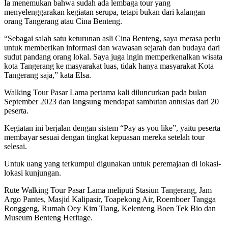
Ia menemukan bahwa sudah ada lembaga tour yang
menyelenggarakan kegiatan serupa, tetapi bukan dari kalangan
orang Tangerang atau Cina Benteng.
“Sebagai salah satu keturunan asli Cina Benteng, saya merasa perlu
untuk memberikan informasi dan wawasan sejarah dan budaya dari
sudut pandang orang lokal. Saya juga ingin memperkenalkan wisata
kota Tangerang ke masyarakat luas, tidak hanya masyarakat Kota
Tangerang saja,” kata Elsa.
Walking Tour Pasar Lama pertama kali diluncurkan pada bulan
September 2023 dan langsung mendapat sambutan antusias dari 20
peserta.
Kegiatan ini berjalan dengan sistem “Pay as you like”, yaitu peserta
membayar sesuai dengan tingkat kepuasan mereka setelah tour
selesai.
Untuk uang yang terkumpul digunakan untuk peremajaan di lokasi-
lokasi kunjungan.
Rute Walking Tour Pasar Lama meliputi Stasiun Tangerang, Jam
Argo Pantes, Masjid Kalipasir, Toapekong Air, Roemboer Tangga
Ronggeng, Rumah Oey Kim Tiang, Kelenteng Boen Tek Bio dan
Museum Benteng Heritage.