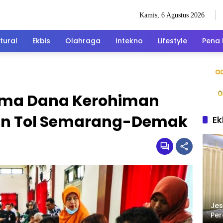
Kamis, 6 Agustus 2026
tural
Ekbis
Olahraga
Intekno
Lifestyle
Pena 
ima Dana Kerohiman
n Tol Semarang-Demak
Ek
Jes
Per