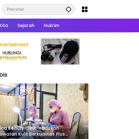
Kita
Sejarah
Hukrim
bis
ica Beauty Clinic Hadirkan
awatan Kulit Berkualitas Plus