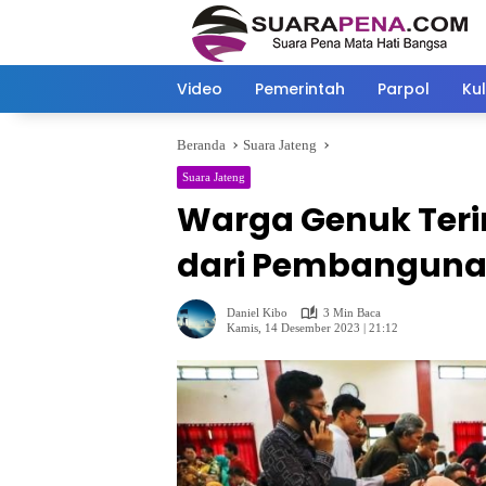
Langsung
ke
konten
Video
Pemerintah
Parpol
Kul
Beranda
Suara Jateng
Suara Jateng
Warga Genuk Ter
dari Pembanguna
Daniel Kibo
3 Min Baca
Kamis, 14 Desember 2023 | 21:12