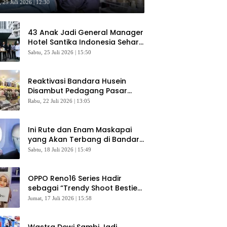
sultasi Gratis
 29 Juli 2026 | 12:30
43 Anak Jadi General Manager
Hotel Santika Indonesia Sehari
Sukses Digelar
Sabtu, 25 Juli 2026 | 15:50
Reaktivasi Bandara Husein
Disambut Pedagang Pasar
Baru, Diyakini Bangkitkan
Rabu, 22 Juli 2026 | 13:05
Kembali Ekonomi Bandung
Ini Rute dan Enam Maskapai
yang Akan Terbang di Bandara
Husein Sastranegara
Sabtu, 18 Juli 2026 | 15:49
OPPO Reno16 Series Hadir
sebagai “Trendy Shoot Bestie”,
Bikin Konten Kreator Makin
Jumat, 17 Juli 2026 | 15:58
Betah
Wastra Dewi Sambi Jadi