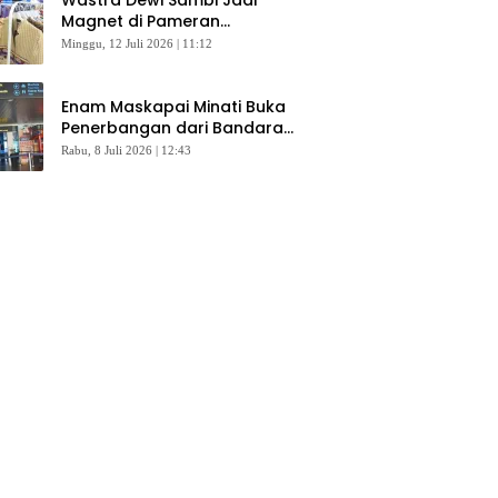
Magnet di Pameran
Dekranasda, Banyak Diminati
Minggu, 12 Juli 2026 | 11:12
Pengunjung
Enam Maskapai Minati Buka
Penerbangan dari Bandara
Husein Sastranegara
Rabu, 8 Juli 2026 | 12:43