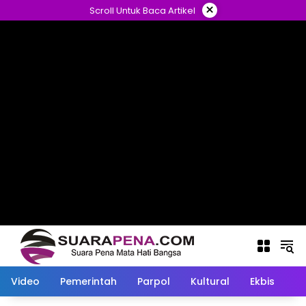
Langsung
×
Scroll Untuk Baca Artikel
ke
konten
Video
Pemerintah
Parpol
Kultural
Ekbis
O