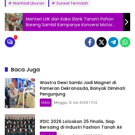
Manfaat Liburan
Sunset Terindah
Menteri LHK dan Kaka Slank Tanam Pohon
Bareng Sambil Kampanye Konversi Motor
Listrik
1
Baca Juga
Wastra Dewi Sambi Jadi Magnet di
Pameran Dekranasda, Banyak Diminati
Pengunjung
Ekbis
Minggu, 12 Juli 2026 | 11:12
IFDC 2026 Loloskan 25 Finalis, Siap
Bersaing di Industri Fashion Tanah Air