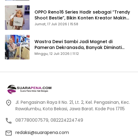
OPPO Reno16 Series Hadir sebagai “Trendy
Shoot Bestie”, Bikin Konten Kreator Makin
Betah
Jumat, 17 Juli 2026 | 15:58
Wastra Dewi Sambi Jadi Magnet di
Pameran Dekranasda, Banyak Diminati
Pengunjung
Minggu, 12 Juli 2026 | 11:12
Jl. Pengasinan Raya II No. 21, Lt. 2, Kel. Pengasinan, Kec.
Rawalumbu, Kota Bekasi, Jawa Barat. Kode Pos 17115
087780007579, 082224224749
redaksi@suarapena.com