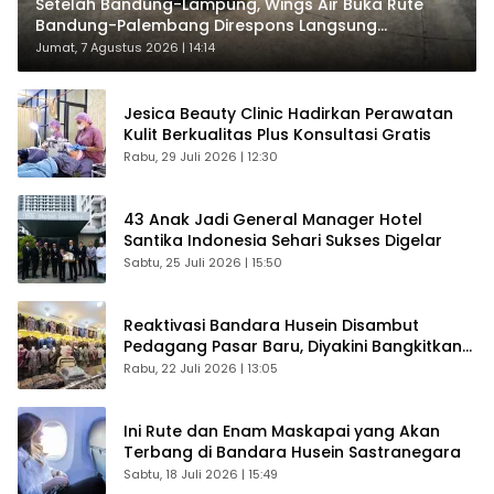
Setelah Bandung-Lampung, Wings Air Buka Rute
Bandung-Palembang Direspons Langsung
Penumpang
Jumat, 7 Agustus 2026 | 14:14
Jesica Beauty Clinic Hadirkan Perawatan
Kulit Berkualitas Plus Konsultasi Gratis
Rabu, 29 Juli 2026 | 12:30
43 Anak Jadi General Manager Hotel
Santika Indonesia Sehari Sukses Digelar
Sabtu, 25 Juli 2026 | 15:50
Reaktivasi Bandara Husein Disambut
Pedagang Pasar Baru, Diyakini Bangkitkan
Kembali Ekonomi Bandung
Rabu, 22 Juli 2026 | 13:05
Ini Rute dan Enam Maskapai yang Akan
Terbang di Bandara Husein Sastranegara
Sabtu, 18 Juli 2026 | 15:49