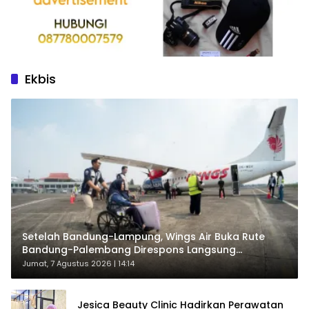
Ekbis
Setelah Bandung-Lampung, Wings Air Buka Rute
Bandung-Palembang Direspons Langsung
Penumpang
Jumat, 7 Agustus 2026 | 14:14
Jesica Beauty Clinic Hadirkan Perawatan