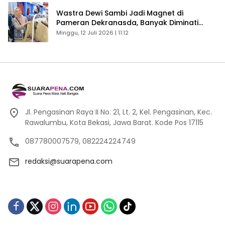
Wastra Dewi Sambi Jadi Magnet di
Pameran Dekranasda, Banyak Diminati
Pengunjung
Minggu, 12 Juli 2026 | 11:12
Jl. Pengasinan Raya II No. 21, Lt. 2, Kel. Pengasinan, Kec.
Rawalumbu, Kota Bekasi, Jawa Barat. Kode Pos 17115
087780007579, 082224224749
redaksi@suarapena.com