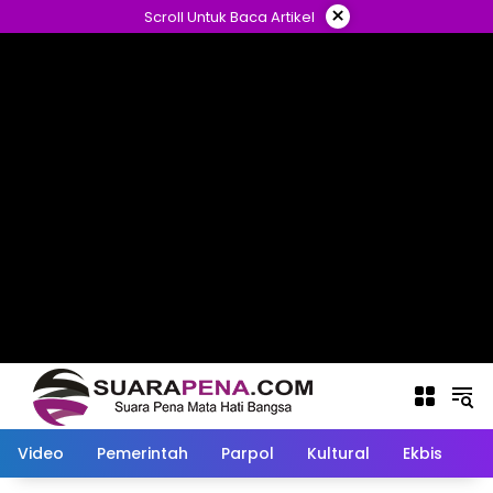
Langsung
×
Scroll Untuk Baca Artikel
ke
konten
Video
Pemerintah
Parpol
Kultural
Ekbis
O