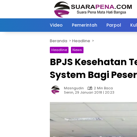
Langsung
ke
konten
Video
Pemerintah
Parpol
Kul
Beranda
Headline
Headline
News
BPJS Kesehatan T
System Bagi Pese
Masngudin
2 Min Baca
Senin, 29 Januari 2018 | 20:23