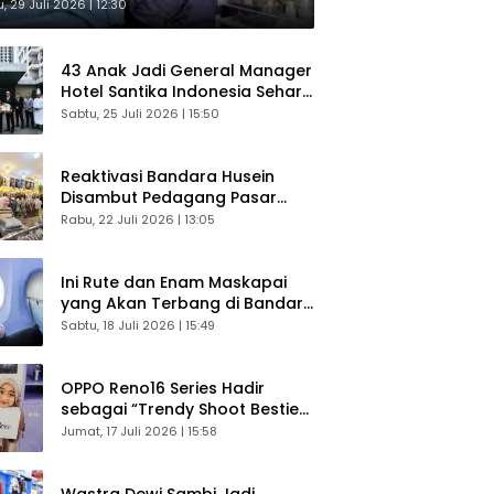
sultasi Gratis
, 29 Juli 2026 | 12:30
43 Anak Jadi General Manager
Hotel Santika Indonesia Sehari
Sukses Digelar
Sabtu, 25 Juli 2026 | 15:50
Reaktivasi Bandara Husein
Disambut Pedagang Pasar
Baru, Diyakini Bangkitkan
Rabu, 22 Juli 2026 | 13:05
Kembali Ekonomi Bandung
Ini Rute dan Enam Maskapai
yang Akan Terbang di Bandara
Husein Sastranegara
Sabtu, 18 Juli 2026 | 15:49
OPPO Reno16 Series Hadir
sebagai “Trendy Shoot Bestie”,
Bikin Konten Kreator Makin
Jumat, 17 Juli 2026 | 15:58
Betah
Wastra Dewi Sambi Jadi