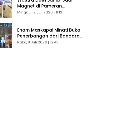
Magnet di Pameran
Dekranasda, Banyak Diminati
Minggu, 12 Juli 2026 | 11:12
Pengunjung
Enam Maskapai Minati Buka
Penerbangan dari Bandara
Husein Sastranegara
Rabu, 8 Juli 2026 | 12:43