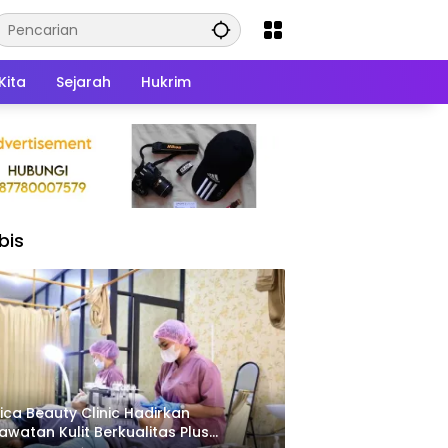
Kita
Sejarah
Hukrim
bis
ica Beauty Clinic Hadirkan
awatan Kulit Berkualitas Plus