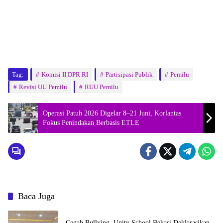
Tag:
Komisi II DPR RI
Partisipasi Publik
Pemilu
Revisi UU Pemilu
RUU Pemilu
Operasi Patuh 2026 Digelar 8–21 Juni, Korlantas
Fokus Penindakan Berbasis ETLE
Baca Juga
Cegah Bullying, Unity School Bekasi Deklarasikan