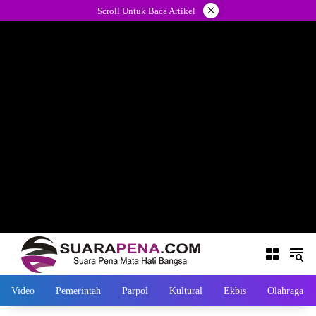
Langsung
×
Scroll Untuk Baca Artikel
ke
konten
Video
Pemerintah
Parpol
Kultural
Ekbis
Olahraga