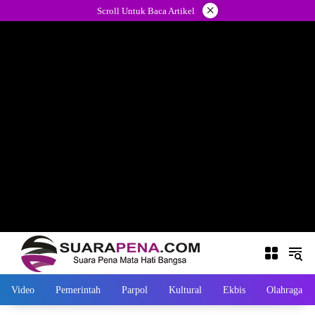
Langsung
×
Scroll Untuk Baca Artikel
ke
konten
Video
Pemerintah
Parpol
Kultural
Ekbis
Olahraga