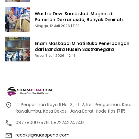
Wastra Dewi Sambi Jadi Magnet di
Pameran Dekranasda, Banyak Diminati
Pengunjung
Minggu, 12 Juli 2026 | 11:12
Enam Maskapai Minati Buka Penerbangan
dari Bandara Husein Sastranegara
Rabu, 8 Juli 2026 | 12:43
Jl. Pengasinan Raya II No. 21, Lt. 2, Kel. Pengasinan, Kec.
Rawalumbu, Kota Bekasi, Jawa Barat. Kode Pos 17115
087780007579, 082224224749
redaksi@suarapena.com