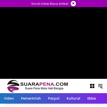
Langsung
×
Scroll Untuk Baca Artikel
ke
konten
Video
Pemerintah
Parpol
Kultural
Ekbis
O