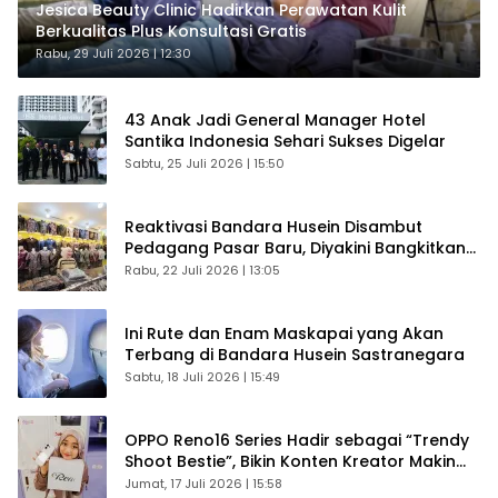
Jesica Beauty Clinic Hadirkan Perawatan Kulit
Berkualitas Plus Konsultasi Gratis
Rabu, 29 Juli 2026 | 12:30
43 Anak Jadi General Manager Hotel
Santika Indonesia Sehari Sukses Digelar
Sabtu, 25 Juli 2026 | 15:50
Reaktivasi Bandara Husein Disambut
Pedagang Pasar Baru, Diyakini Bangkitkan
Kembali Ekonomi Bandung
Rabu, 22 Juli 2026 | 13:05
Ini Rute dan Enam Maskapai yang Akan
Terbang di Bandara Husein Sastranegara
Sabtu, 18 Juli 2026 | 15:49
OPPO Reno16 Series Hadir sebagai “Trendy
Shoot Bestie”, Bikin Konten Kreator Makin
Betah
Jumat, 17 Juli 2026 | 15:58