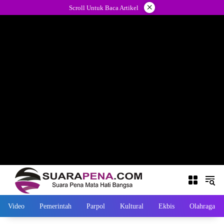
Langsung
×
Scroll Untuk Baca Artikel
ke
konten
Video
Pemerintah
Parpol
Kultural
Ekbis
Olahraga