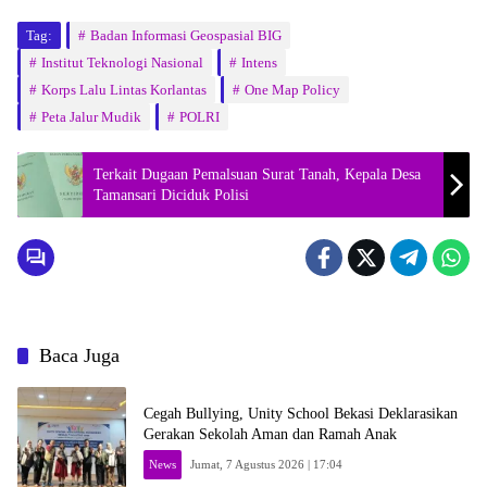
Tag:
Badan Informasi Geospasial BIG
Institut Teknologi Nasional
Intens
Korps Lalu Lintas Korlantas
One Map Policy
Peta Jalur Mudik
POLRI
Terkait Dugaan Pemalsuan Surat Tanah, Kepala Desa
Tamansari Diciduk Polisi
Baca Juga
Cegah Bullying, Unity School Bekasi Deklarasikan
Gerakan Sekolah Aman dan Ramah Anak
News
Jumat, 7 Agustus 2026 | 17:04