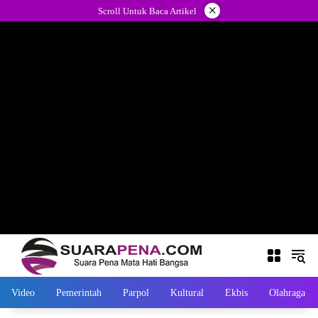
Langsung
×
Scroll Untuk Baca Artikel
ke
konten
Video
Pemerintah
Parpol
Kultural
Ekbis
Olahraga