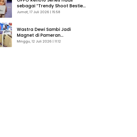
sebagai “Trendy Shoot Bestie”,
Bikin Konten Kreator Makin
Jumat, 17 Juli 2026 | 15:58
Betah
Wastra Dewi Sambi Jadi
Magnet di Pameran
Dekranasda, Banyak Diminati
Minggu, 12 Juli 2026 | 11:12
Pengunjung