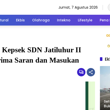
Jumat, 7 Agustus 2026
tural
Ekbis
Olahraga
Intekno
Lifestyle
Pena 
, Kepsek SDN Jatiluhur II
Ek
rima Saran dan Masukan
Set
Bu