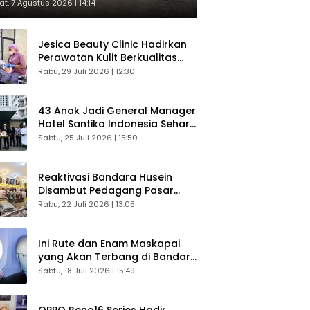
respons Langsung Penumpang
t, 7 Agustus 2026 | 14:14
Jesica Beauty Clinic Hadirkan
Perawatan Kulit Berkualitas
Plus Konsultasi Gratis
Rabu, 29 Juli 2026 | 12:30
43 Anak Jadi General Manager
Hotel Santika Indonesia Sehari
Sukses Digelar
Sabtu, 25 Juli 2026 | 15:50
Reaktivasi Bandara Husein
Disambut Pedagang Pasar
Baru, Diyakini Bangkitkan
Rabu, 22 Juli 2026 | 13:05
Kembali Ekonomi Bandung
Ini Rute dan Enam Maskapai
yang Akan Terbang di Bandara
Husein Sastranegara
Sabtu, 18 Juli 2026 | 15:49
OPPO Reno16 Series Hadir