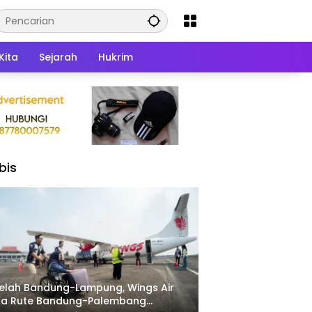
Kita
Sejarah
Hukrim
bis
elah Bandung-Lampung, Wings Air
ka Rute Bandung-Palembang