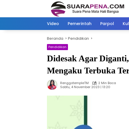
Langsung
ke
konten
Video
Pemerintah
Parpol
Kul
Beranda
Pendidikan
Pendidikan
Didesak Agar Diganti
Mengaku Terbuka Te
RenggotempleTM
2 Min Baca
Sabtu, 4 November 2023 | 13:20