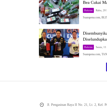
Bea Cukai Mal
Hukrim
Rabu, 20 
Suarapena.com, BLI
Disembunyika
Diselundupka
Hukrim
Senin, 11
Suarapena.com, TAN
Jl. Pengasinan Raya II No. 21, Lt. 2, Kel.