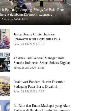
elah Bandung-Lampung, Wings Air Buka Rute
dung-Palembang Direspons Langsung
umpang
, 7 Agustus 2026 | 14:14
Jesica Beauty Clinic Hadirkan
Perawatan Kulit Berkualitas Plus
Konsultasi Gratis
Rabu, 29 Juli 2026 | 12:30
43 Anak Jadi General Manager Hotel
Santika Indonesia Sehari Sukses Digelar
Sabtu, 25 Juli 2026 | 15:50
Reaktivasi Bandara Husein Disambut
Pedagang Pasar Baru, Diyakini
Bangkitkan Kembali Ekonomi Bandung
Rabu, 22 Juli 2026 | 13:05
Ini Rute dan Enam Maskapai yang Akan
Terbang di Bandara Husein Sastranegara