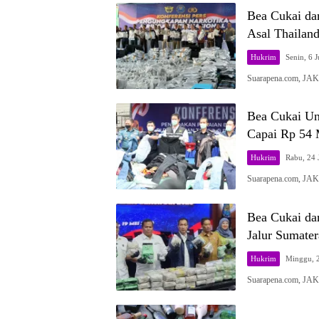
Bea Cukai da
Asal Thailand
Hukrim
Senin, 6 J
Suarapena.com, JAK
Bea Cukai Un
Capai Rp 54 
Hukrim
Rabu, 24 
Suarapena.com, JAK
Bea Cukai da
Jalur Sumate
Hukrim
Minggu, 2
Suarapena.com, JA