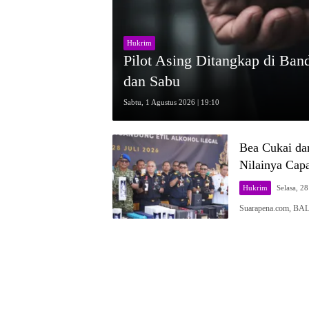
Hukrim
Pilot Asing Ditangkap di Band
dan Sabu
Sabtu, 1 Agustus 2026 | 19:10
Bea Cukai dan
Nilainya Capa
Hukrim
Selasa, 28
Suarapena.com, BALI