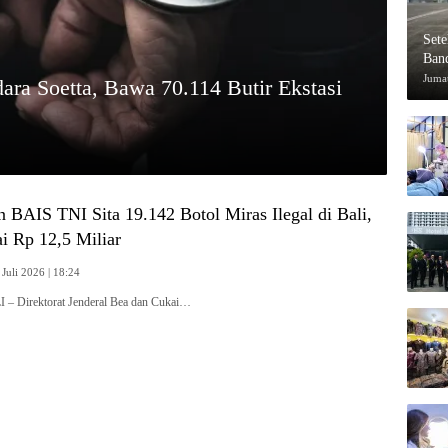
Set
Ban
Pen
Jumat
ara Soetta, Bawa 70.114 Butir Ekstasi
 BAIS TNI Sita 19.142 Botol Miras Ilegal di Bali,
i Rp 12,5 Miliar
 Juli 2026 | 18:24
 – Direktorat Jenderal Bea dan Cukai…