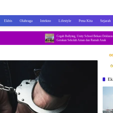
Ekbis
Olahraga
Intekno
Lifestyle
Pena Kita
Sejarah
Cegah Bullying, Unity School Bekasi Deklarasikan
Gerakan Sekolah Aman dan Ramah Anak
Ek