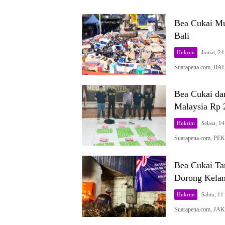
Bea Cukai Mus
Bali
Hukrim
Jumat, 24 
Suarapena.com, BALI
Bea Cukai da
Malaysia Rp 
Hukrim
Selasa, 14
Suarapena.com, PE
Bea Cukai Ta
Dorong Kelan
Hukrim
Sabtu, 11 
Suarapena.com, JA