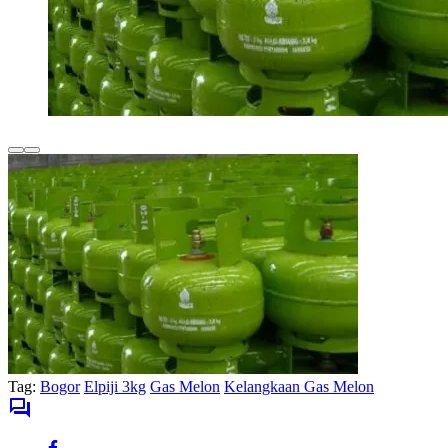
Tag:
Bogor
Elpiji 3kg
Gas Melon
Kelangkaan Gas Melon