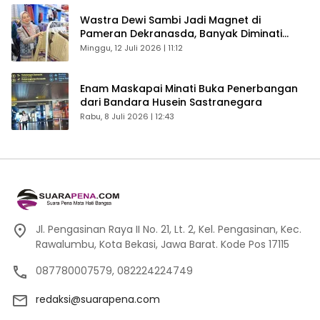
Wastra Dewi Sambi Jadi Magnet di
Pameran Dekranasda, Banyak Diminati
Pengunjung
Minggu, 12 Juli 2026 | 11:12
Enam Maskapai Minati Buka Penerbangan
dari Bandara Husein Sastranegara
Rabu, 8 Juli 2026 | 12:43
Jl. Pengasinan Raya II No. 21, Lt. 2, Kel. Pengasinan, Kec.
Rawalumbu, Kota Bekasi, Jawa Barat. Kode Pos 17115
087780007579, 082224224749
redaksi@suarapena.com