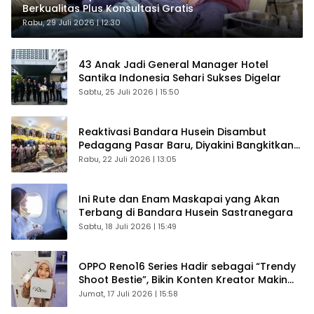
Berkualitas Plus Konsultasi Gratis
Rabu, 29 Juli 2026 | 12:30
43 Anak Jadi General Manager Hotel
Santika Indonesia Sehari Sukses Digelar
Sabtu, 25 Juli 2026 | 15:50
Reaktivasi Bandara Husein Disambut
Pedagang Pasar Baru, Diyakini Bangkitkan
Kembali Ekonomi Bandung
Rabu, 22 Juli 2026 | 13:05
Ini Rute dan Enam Maskapai yang Akan
Terbang di Bandara Husein Sastranegara
Sabtu, 18 Juli 2026 | 15:49
OPPO Reno16 Series Hadir sebagai “Trendy
Shoot Bestie”, Bikin Konten Kreator Makin
Betah
Jumat, 17 Juli 2026 | 15:58