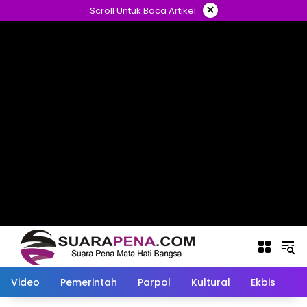
Langsung
×
Scroll Untuk Baca Artikel
ke
konten
Video
Pemerintah
Parpol
Kultural
Ekbis
O