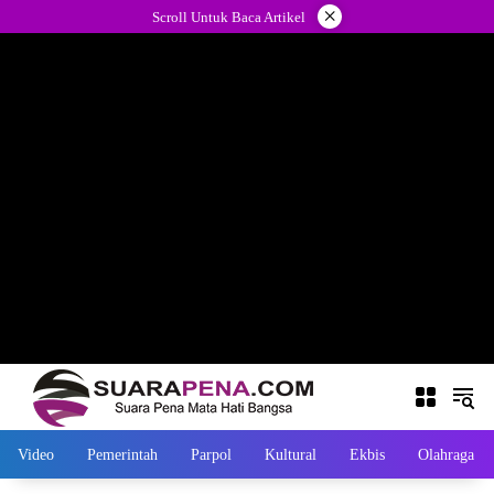
Langsung
×
Scroll Untuk Baca Artikel
ke
konten
Video
Pemerintah
Parpol
Kultural
Ekbis
Olahraga