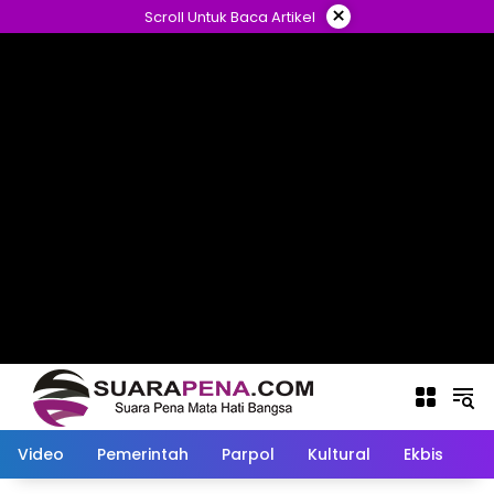
Langsung
×
Scroll Untuk Baca Artikel
ke
konten
Video
Pemerintah
Parpol
Kultural
Ekbis
O