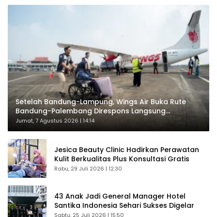
Setelah Bandung-Lampung, Wings Air Buka Rute
Bandung-Palembang Direspons Langsung
Penumpang
Jumat, 7 Agustus 2026 | 14:14
Jesica Beauty Clinic Hadirkan Perawatan
Kulit Berkualitas Plus Konsultasi Gratis
Rabu, 29 Juli 2026 | 12:30
43 Anak Jadi General Manager Hotel
Santika Indonesia Sehari Sukses Digelar
Sabtu, 25 Juli 2026 | 15:50