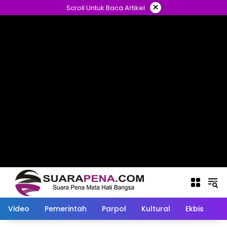
Langsung
×
Scroll Untuk Baca Artikel
ke
konten
Video
Pemerintah
Parpol
Kultural
Ekbis
O