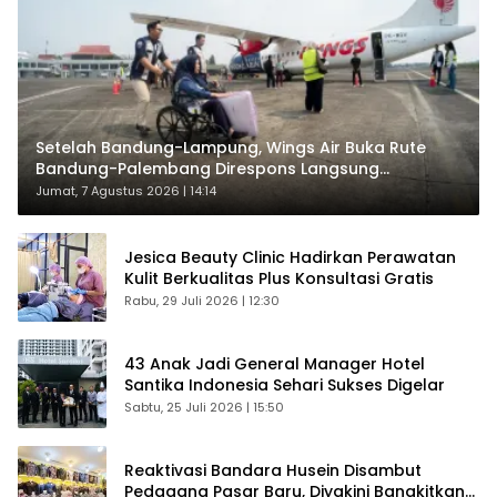
Setelah Bandung-Lampung, Wings Air Buka Rute
Bandung-Palembang Direspons Langsung
Penumpang
Jumat, 7 Agustus 2026 | 14:14
Jesica Beauty Clinic Hadirkan Perawatan
Kulit Berkualitas Plus Konsultasi Gratis
Rabu, 29 Juli 2026 | 12:30
43 Anak Jadi General Manager Hotel
Santika Indonesia Sehari Sukses Digelar
Sabtu, 25 Juli 2026 | 15:50
Reaktivasi Bandara Husein Disambut
Pedagang Pasar Baru, Diyakini Bangkitkan