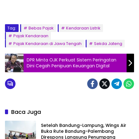
Tag:
Bebas Pajak
Kendaraan Listrik
Pajak Kendaraan
Pajak Kendaraan di Jawa Tengah
Sekda Jateng
DPR Minta OJK Perkuat Sistem Peringatan
Dini Cegah Penipuan Keuangan Digital
Baca Juga
Setelah Bandung-Lampung, Wings Air
Buka Rute Bandung-Palembang
Direspons Langsung Penumpang