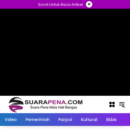
Langsung
×
Scroll Untuk Baca Artikel
ke
konten
Video
Pemerintah
Parpol
Kultural
Ekbis
O