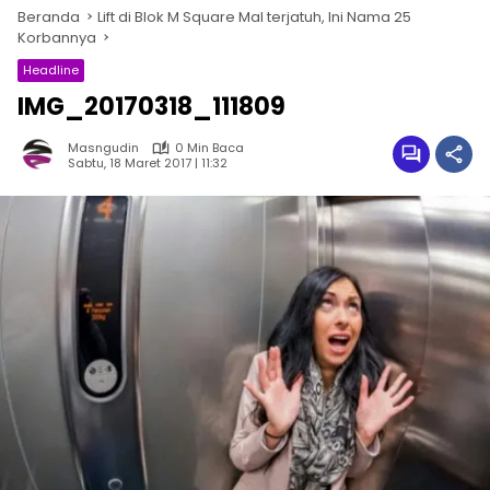
Beranda
Lift di Blok M Square Mal terjatuh, Ini Nama 25
Korbannya
Headline
IMG_20170318_111809
Masngudin
0 Min Baca
Sabtu, 18 Maret 2017 | 11:32