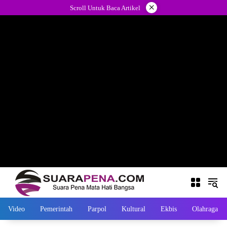
Langsung
×
Scroll Untuk Baca Artikel
ke
konten
Video
Pemerintah
Parpol
Kultural
Ekbis
Olahraga