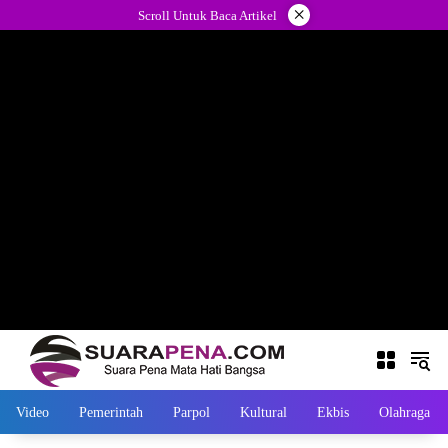
Langsung
×
Scroll Untuk Baca Artikel
ke
konten
Video
Pemerintah
Parpol
Kultural
Ekbis
Olahraga