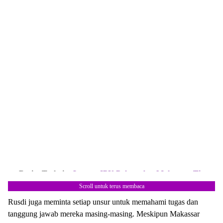
Berita Terkait:
Lawan JPU Polrestabes Makassar, Tim
Pemkot Makassar Unggul 2-0 di Lapangan Hijau
Scroll untuk terus membaca
Rusdi juga meminta setiap unsur untuk memahami tugas dan
tanggung jawab mereka masing-masing. Meskipun Makassar