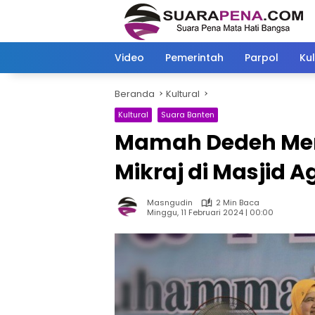
Langsung
ke
konten
Video
Pemerintah
Parpol
Kul
Beranda
Kultural
Kultural
Suara Banten
Mamah Dedeh Mer
Mikraj di Masjid A
Masngudin
2 Min Baca
Minggu, 11 Februari 2024 | 00:00