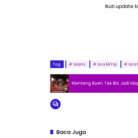
Ikuti update b
Tag:
Islami
Isra Mi'raj
Isra
Klenteng Boen Tek Bio Jadi Ma
Baca Juga