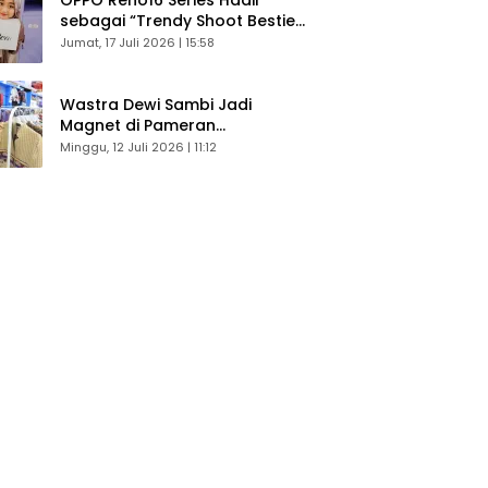
sebagai “Trendy Shoot Bestie”,
Bikin Konten Kreator Makin
Jumat, 17 Juli 2026 | 15:58
Betah
Wastra Dewi Sambi Jadi
Magnet di Pameran
Dekranasda, Banyak Diminati
Minggu, 12 Juli 2026 | 11:12
Pengunjung