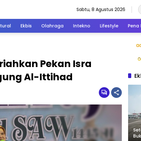
Sabtu, 8 Agustus 2026
tural
Ekbis
Olahraga
Intekno
Lifestyle
Pena 
iahkan Pekan Isra
gung Al-Ittihad
Ek
Set
Bu