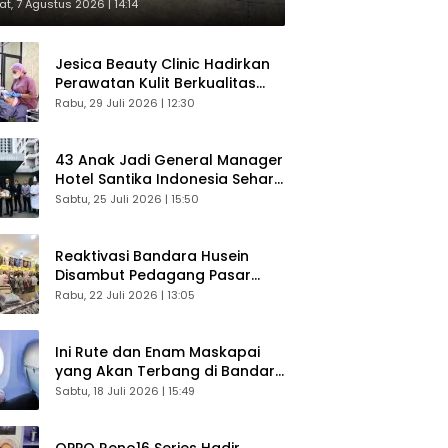
respons Langsung Penumpang
t, 7 Agustus 2026 | 14:14
Jesica Beauty Clinic Hadirkan
Perawatan Kulit Berkualitas
Plus Konsultasi Gratis
Rabu, 29 Juli 2026 | 12:30
43 Anak Jadi General Manager
Hotel Santika Indonesia Sehari
Sukses Digelar
Sabtu, 25 Juli 2026 | 15:50
Reaktivasi Bandara Husein
Disambut Pedagang Pasar
Baru, Diyakini Bangkitkan
Rabu, 22 Juli 2026 | 13:05
Kembali Ekonomi Bandung
Ini Rute dan Enam Maskapai
yang Akan Terbang di Bandara
Husein Sastranegara
Sabtu, 18 Juli 2026 | 15:49
OPPO Reno16 Series Hadir