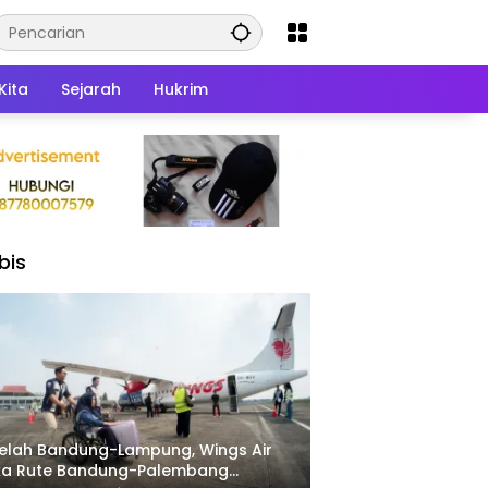
Kita
Sejarah
Hukrim
bis
elah Bandung-Lampung, Wings Air
ka Rute Bandung-Palembang